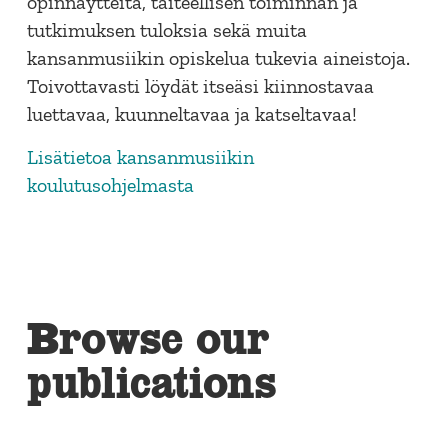
opinnäytteitä, taiteellisen toiminnan
ja
tutkimuksen
tuloksia
sekä
muita
kansanmusiikin opiskelua tukevia aineistoja.
Toivottavasti löydät itseäsi kiinnostavaa
luettavaa, kuunneltavaa ja katseltavaa!
Lisätietoa kansanmusiikin
koulutusohjelmasta
Browse our
publications