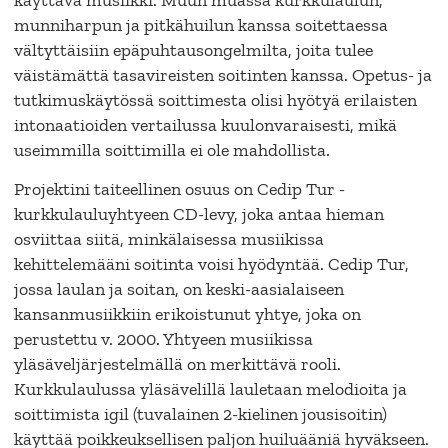
munniharpun ja pitkähuilun kanssa soitettaessa
vältyttäisiin epäpuhtausongelmilta, joita tulee
väistämättä tasavireisten soitinten kanssa. Opetus- ja
tutkimuskäytössä soittimesta olisi hyötyä erilaisten
intonaatioiden vertailussa kuulonvaraisesti, mikä
useimmilla soittimilla ei ole mahdollista.
Projektini taiteellinen osuus on Cedip Tur -
kurkkulauluyhtyeen CD-levy, joka antaa hieman
osviittaa siitä, minkälaisessa musiikissa
kehittelemääni soitinta voisi hyödyntää. Cedip Tur,
jossa laulan ja soitan, on keski-aasialaiseen
kansanmusiikkiin erikoistunut yhtye, joka on
perustettu v. 2000. Yhtyeen musiikissa
yläsäveljärjestelmällä on merkittävä rooli.
Kurkkulaulussa yläsävelillä lauletaan melodioita ja
soittimista igil (tuvalainen 2-kielinen jousisoitin)
käyttää poikkeuksellisen paljon huiluääniä hyväkseen.