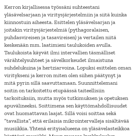
Kerron kirjallisessa työssäni suhteestani
yläsävelsarjaan ja viritysjärjestelmiin ja siitä kuinka
kiinnostuin aiheesta. Esittelen yläsävelsarjan ja
joitakin viritysjärjestelmiä (pythagoralaisen,
puhdasvireisen ja tasavireisen) ja vertailen niitä
keskenään mm. laatimieni taulukoiden avulla.
Taulukoista käyvät ilmi intervallien täsmälliset
värähtelysuhteet ja sävelkorkeudet ilmaistuna
suhdelukuina ja hertziarvoina. Lopuksi esittelen oman
viritykseni ja kerron miten olen siihen päätynyt ja
mitä pyrin sillä saavuttamaan. Suunnittelemani
soitin on tarkoitettu etupäässä taiteellisiin
tarkoituksiin, mutta myös tutkimuksen ja opetuksen
apuvälineeksi. Soittimena sen käyttömahdollisuudet
ovat huomattavan laajat. Sillä voisi soittaa sekä
”tavallista”, että erilaisia mikrointervalleja sisältävää
musiikkia. Yhtenä erityisalueena on yläsävelasteikkoa
käyttävä musiikki. Muun muassa kurkkulaulun,