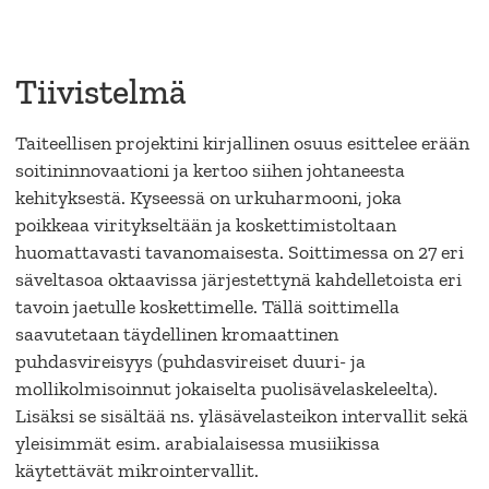
Tiivistelmä
Taiteellisen projektini kirjallinen osuus esittelee erään
soitininnovaationi ja kertoo siihen johtaneesta
kehityksestä. Kyseessä on urkuharmooni, joka
poikkeaa viritykseltään ja koskettimistoltaan
huomattavasti tavanomaisesta. Soittimessa on 27 eri
säveltasoa oktaavissa järjestettynä kahdelletoista eri
tavoin jaetulle koskettimelle. Tällä soittimella
saavutetaan täydellinen kromaattinen
puhdasvireisyys (puhdasvireiset duuri- ja
mollikolmisoinnut jokaiselta puolisävelaskeleelta).
Lisäksi se sisältää ns. yläsävelasteikon intervallit sekä
yleisimmät esim. arabialaisessa musiikissa
käytettävät mikrointervallit.