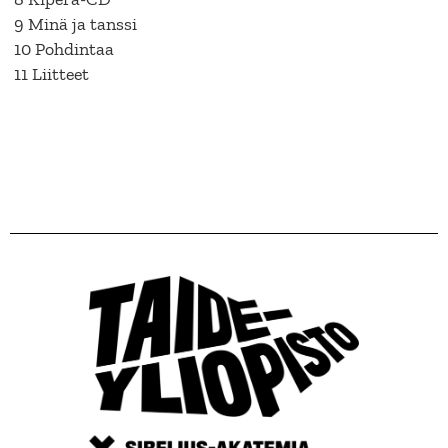
9 Minä ja tanssi
10 Pohdintaa
11 Liitteet