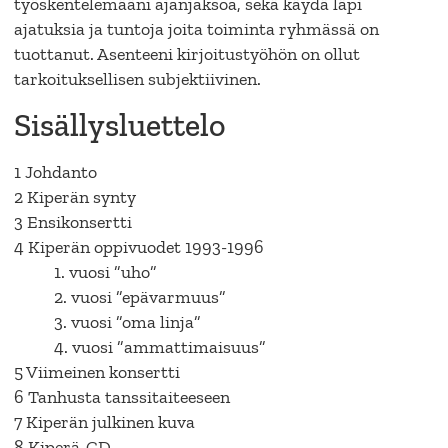
työskentelemääni ajanjaksoa, sekä käydä läpi
ajatuksia ja tuntoja joita toiminta ryhmässä on
tuottanut. Asenteeni kirjoitustyöhön on ollut
tarkoituksellisen subjektiivinen.
Sisällysluettelo
1 Johdanto
2 Kiperän synty
3 Ensikonsertti
4 Kiperän oppivuodet 1993-1996
1. vuosi ”uho”
2. vuosi ”epävarmuus”
3. vuosi ”oma linja”
4. vuosi ”ammattimaisuus”
5 Viimeinen konsertti
6 Tanhusta tanssitaiteeseen
7 Kiperän julkinen kuva
8 Kiperä-CD