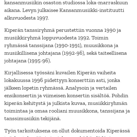
kansanmusiikin osaston studiossa loka-marraskuun
aikana. Levyn julkaisee Kansanmusiikki-instituutti
alkuvuodesta 1997.
Kiperän tanssiryhmä perustettiin vuonna 1990 ja
musiikkiryhmä loppuvuodesta 1992. Toimin
ryhmässä tanssijana (1990-1991), muusikkona ja
musiikillisena johtajana (1992-96), sekä taiteellisena
johtajana (1995-96).
Kirjallisessa työssäni kuvailen Kiperän vaiheita
lokakuussa 1996 pidettyyn konserttiin asti, jonka
jälkeen lopetin ryhmässä. Analysoin ja vertailen
ensikonsertin ja viimeisen konsertin sisältöä. Pohdin
kiperän kehitystä ja julkista kuvaa, musiikkiryhmän
toimintaa ja omaa rooliani muusikkona, tanssijana ja
tanssimusiikin tekijänä.
Työn tarkoituksena on ollut dokumentoida Kiperässä