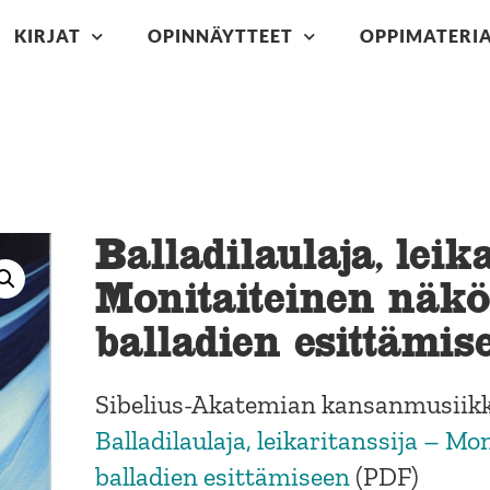
KIRJAT
OPINNÄYTTEET
OPPIMATERIA
Balladilaulaja, leik
Monitaiteinen näk
balladien esittämis
Sibelius-Akatemian kansanmusiikki
Balladilaulaja, leikaritanssija – M
balladien esittämiseen
(PDF)