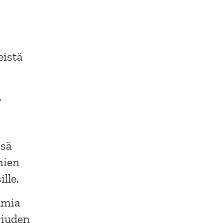
eistä
.
ssä
mien
lle.
lmia
riuden