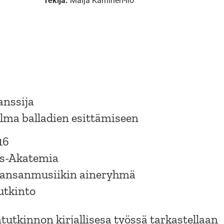
Tekijä:
Maija Karhinen-Ilo
tanssija
lma balladien esittämiseen
16
ius-Akatemia
Kansanmusiikin aineryhmä
utkinto
ntutkinnon kirjallisesa työssä tarkastellaan