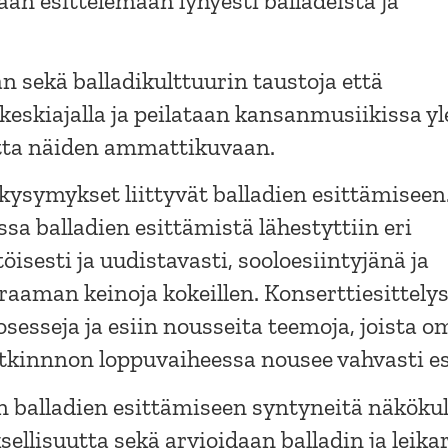
aan esittelemään lyhyesti balladeista ja
an sekä balladikulttuurin taustoja että
keskiajalla ja peilataan kansanmusiikissa yl
tta näiden ammattikuvaan.
ysymykset liittyvät balladien esittämiseen
sa balladien esittämistä lähestyttiin eri
isesti ja uudistavasti, sooloesiintyjänä ja
aaman keinoja kokeillen. Konserttiesittely
sesseja ja esiin nousseita teemoja, joista o
tkinnnon loppuvaiheessa nousee vahvasti esi
 balladien esittämiseen syntyneitä näköku
ellisuutta sekä arvioidaan balladin ja leika