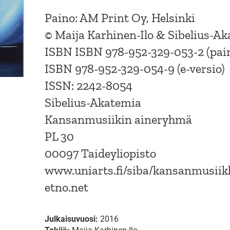
Paino: AM Print Oy, Helsinki
© Maija Karhinen-Ilo & Sibelius-A
ISBN ISBN 978-952-329-053-2 (pain
ISBN 978-952-329-054-9 (e-versio)
ISSN: 2242-8054
Sibelius-Akatemia
Kansanmusiikin aineryhmä
PL 30
00097 Taideyliopisto
www.uniarts.fi/siba/kansanmusiik
etno.net
Julkaisuvuosi:
2016