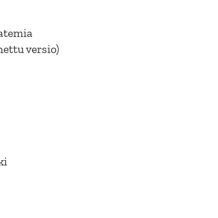
katemia
ettu versio)
ki