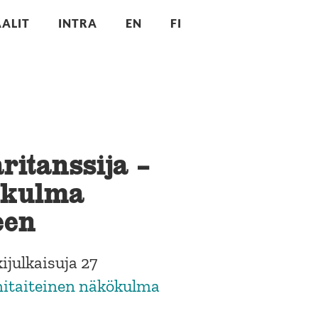
ALIT
INTRA
EN
FI
aritanssija –
ökulma
een
julkaisuja 27
onitaiteinen näkökulma