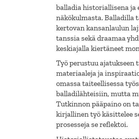
balladia historiallisena 
näkökulmasta. Balladilla 
kertovan kansanlaulun laji
tanssia sekä draamaa yhdi
keskiajalla kiertäneet mon
Työ perustuu ajatukseen tu
materiaaleja ja inspiraatio
omassa taiteellisessa työs
balladilähteisiin, mutta 
Tutkinnon pääpaino on tai
kirjallinen työ käsittelee 
prosesseja se reflektoi.