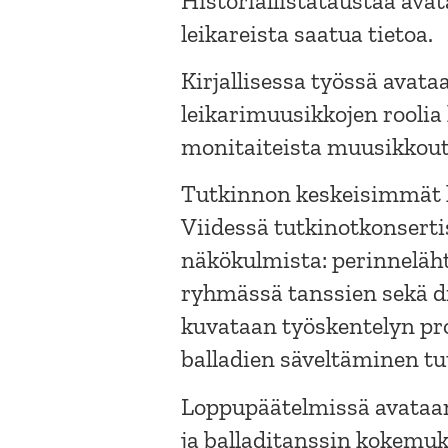
Historiallistataustaa avat
leikareista saatua tietoa.
Kirjallisessa työssä avata
leikarimuusikkojen roolia 
monitaiteista muusikkou
Tutkinnon keskeisimmät k
Viidessä tutkinotkonsertis
näkökulmista: perinnelähtö
ryhmässä tanssien sekä dr
kuvataan työskentelyn pro
balladien säveltäminen tu
Loppupäätelmissä avataan
ja balladitanssin kokemuks