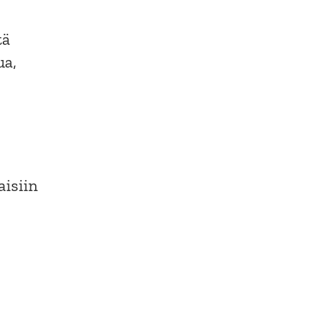
tä
ua,
aisiin