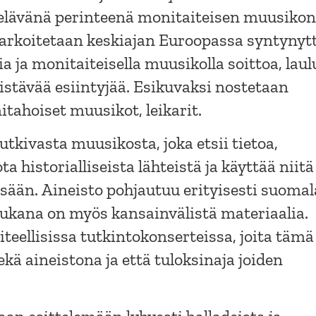
ja elävänä perinteenä monitaiteisen muusikon
tarkoitetaan keskiajan Euroopassa syntynyt
a ja monitaiteisella muusikolla soittoa, laul
stävää esiintyjää. Esikuvaksi nostetaan
itahoiset muusikot, leikarit.
tkivasta muusikosta, joka etsii tietoa,
ta historialliseista lähteistä ja käyttää niitä
sään. Aineisto pohjautuu erityisesti suomal
mukana on myös kansainvälistä materiaalia.
teellisissa tutkintokonserteissa, joita tämä
sekä aineistona ja että tuloksinaja joiden