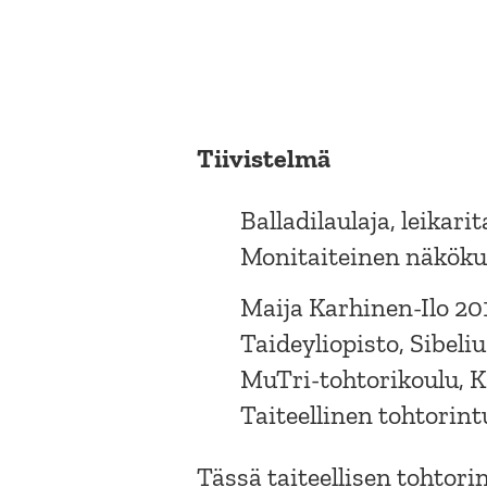
Tiivistelmä
Balladilaulaja, leikari
Monitaiteinen näköku
Maija Karhinen-Ilo 20
Taideyliopisto, Sibel
MuTri-tohtorikoulu, 
Taiteellinen tohtorint
Tässä taiteellisen tohtori