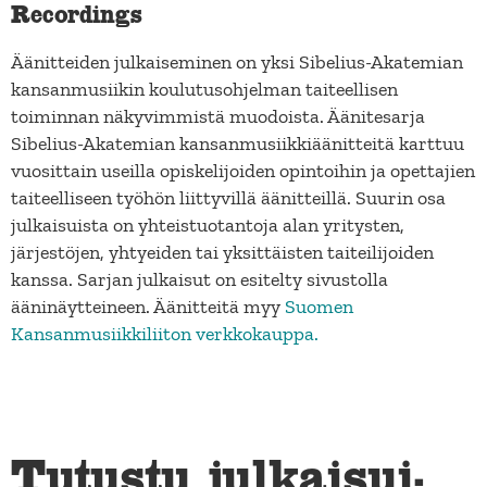
Recordings
Äänitteiden julkaiseminen on yksi Sibelius-Akatemian
kansanmusiikin koulutusohjelman taiteellisen
toiminnan näkyvimmistä muodoista. Äänitesarja
Sibelius-Akatemian kansanmusiikkiäänitteitä karttuu
vuosittain useilla opiskelijoiden opintoihin ja opettajien
taiteelliseen työhön liittyvillä äänitteillä. Suurin osa
julkaisuista on yhteistuotantoja alan yritysten,
järjestöjen, yhtyeiden tai yksittäisten taiteilijoiden
kanssa. Sarjan julkaisut on esitelty sivustolla
ääninäytteineen. Äänitteitä myy
Suomen
Kansanmusiikkiliiton verkkokauppa.
Tutustu julkaisui­