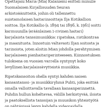
Opettajani Maria (Mia) Kalaniemi esitteli minulle
Suomalaisen Kirjallisuuden Seuran
arkistoäänitteitä, joihin oli tallennettu
suistamolaisen haitarinsoittaja Ilja Kotikallion
soittoa. Ilja Kotikallio (s. 1894 tai 1896, k. 1961) soitti
karmuunilla (eräänlainen 1-rivinen haitari)
karjalaista tanssimusiikkia: ripatskaa, ristikontraa
ja maanitusta. Innostuin valtavasti Iljan soitosta ja
tarinoista, joten aloitin Mian johdolla perehtymisen
karjalaiseen pienhaitariperinteeseen. Kiinnostuksen
tuloksena on vuosien varrella syntynyt koko
levyllinen karjalaissävytteistä musiikkia.
Ripatskansoiton ohella syntyi kahden naisen
kansantanssi- ja musiikkiryhmä Puhti, joka esittää
omalla valloittavalla tavallaan kansanperinnettä.
Puhdin hullun koheltavaa, välillä herkistyvää, iloista
ja paatoksellista tanssijan ja muusikon yhteistyötä
on nähtävissä levyn kahdella videoraidalla.