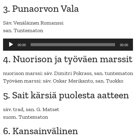
3. Punaorvon Vala
Säv. Venäläinen Romanssi
san. Tuntematon
Äänitoistin
00:00
00:00
4. Nuorison ja työväen marssit
nuorison marssi: säv. Dimitri Pokrass, san. tuntematon
Työväen marssi: säv. Oskar Merikanto, san. Tuokko
5. Sait kärsiä puolesta aatteen
säv. trad, san. G. Matset
suom. Tuntematon
6. Kansainvälinen