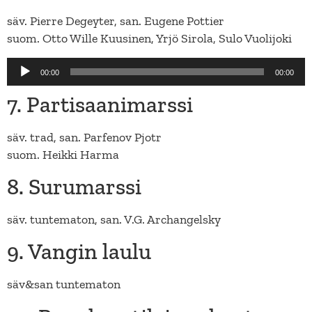
säv. Pierre Degeyter, san. Eugene Pottier
suom. Otto Wille Kuusinen, Yrjö Sirola, Sulo Vuolijoki
Äänitoistin
00:00
00:00
7. Partisaanimarssi
säv. trad, san. Parfenov Pjotr
suom. Heikki Harma
8. Surumarssi
säv. tuntematon, san. V.G. Archangelsky
9. Vangin laulu
säv&san tuntematon