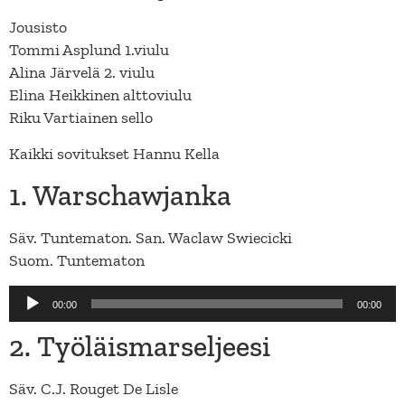
Jousisto
Tommi Asplund 1.viulu
Alina Järvelä 2. viulu
Elina Heikkinen alttoviulu
Riku Vartiainen sello
Kaikki sovitukset Hannu Kella
1. Warschawjanka
Säv. Tuntematon. San. Waclaw Swiecicki
Suom. Tuntematon
Äänitoistin
00:00
00:00
2. Työläismarseljeesi
Säv. C.J. Rouget De Lisle