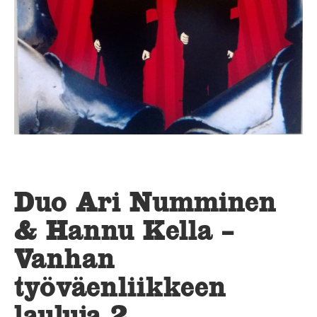
Duo Ari Numminen
& Hannu Kella –
Vanhan
työväenliikkeen
lauluja 2