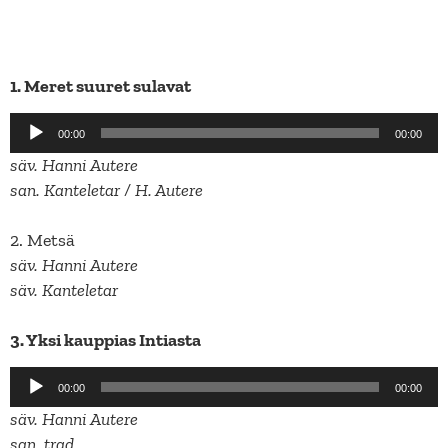
1. Meret suuret sulavat
Äänitoistin
00:00
00:00
säv. Hanni Autere
san. Kanteletar / H. Autere
2. Metsä
säv. Hanni Autere
säv. Kanteletar
3. Yksi kauppias Intiasta
Äänitoistin
00:00
00:00
säv. Hanni Autere
san. trad