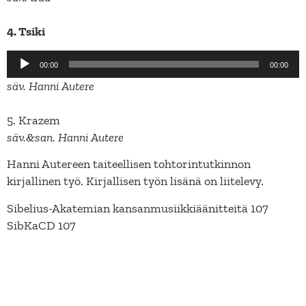
4. Tsiki
Äänitoistin
00:00
00:00
säv. Hanni Autere
5. Krazem
säv.&san. Hanni Autere
Hanni Autereen taiteellisen tohtorintutkinnon
kirjallinen työ. Kirjallisen työn lisänä on liitelevy.
Sibelius-Akatemian kansanmusiikkiäänitteitä 107
SibKaCD 107