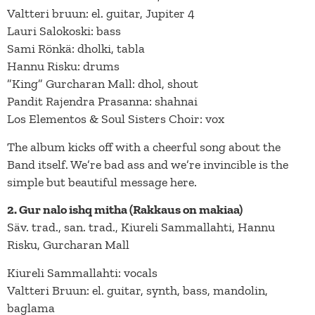
Valtteri bruun: el. guitar, Jupiter 4
Lauri Salokoski: bass
Sami Rönkä: dholki, tabla
Hannu Risku: drums
”King” Gurcharan Mall: dhol, shout
Pandit Rajendra Prasanna: shahnai
Los Elementos & Soul Sisters Choir: vox
The album kicks off with a cheerful song about the
Band itself. We’re bad ass and we’re invincible is the
simple but beautiful message here.
2. Gur nalo ishq mitha (Rakkaus on makiaa)
Säv. trad., san. trad., Kiureli Sammallahti, Hannu
Risku, Gurcharan Mall
Kiureli Sammallahti: vocals
Valtteri Bruun: el. guitar, synth, bass, mandolin,
baglama