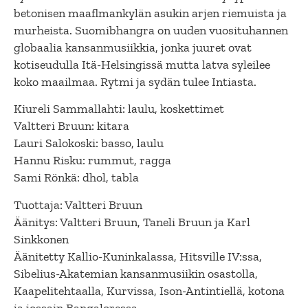
betonisen maaflmankylän asukin arjen riemuista ja
murheista. Suomibhangra on uuden vuosituhannen
globaalia kansanmusiikkia, jonka juuret ovat
kotiseudulla Itä-Helsingissä mutta latva syleilee
koko maailmaa. Rytmi ja sydän tulee Intiasta.
Kiureli Sammallahti: laulu, koskettimet
Valtteri Bruun: kitara
Lauri Salokoski: basso, laulu
Hannu Risku: rummut, ragga
Sami Rönkä: dhol, tabla
Tuottaja: Valtteri Bruun
Äänitys: Valtteri Bruun, Taneli Bruun ja Karl
Sinkkonen
Äänitetty Kallio-Kuninkalassa, Hitsville IV:ssa,
Sibelius-Akatemian kansanmusiikin osastolla,
Kaapelitehtaalla, Kurvissa, Ison-Antintiellä, kotona
ja jossain Bangaloressa