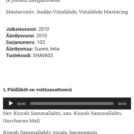
Masterointi: Jaakko Viitalähde, Viitalähde Mastering
Julkaisuvuosi:
2010
Äänitysvuosi:
2010
Sarjanumero:
103
Äänitysmaa:
Suomi, Intia
Tuotekoodi:
SHAVA03
1. Päälliköt on voittamattomii
Äänitoistin
00:00
00:00
Säv. Kiureli Sammallahti, san. Kiureli Sammallahti,
Gurcharan Mall
Kiureli Sammallahti: vocals, harmonium