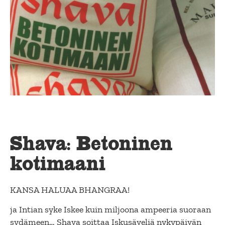
Shava: Betoninen
kotimaani
KANSA HALUAA BHANGRAA!
ja Intian syke Iskee kuin miljoona ampeeria suoraan
sydämeen… Shava soittaa Iskusäveliä nykypäivän