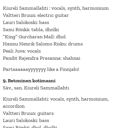
Kiureli Sammallahti : vocals, synth, harmonium
Valtteri Bruun: electric guitar
Lauri Salokoski: bass
Sami Rönkä: tabla, dholki
”King” Gurcharan Mall: dhol
Hannu Henrik Salomo Risku: drums
Peali Juva: vocals
Pandit Rajendra Prasanna: shahnai
Partaaaaaayyyyyyy like a Finnjabi!
9. Betoninen kotimaani
Säv., san. Kiureli Sammallahti
Kiureli Sammallahti: vocals, synth, harmonium,
accordion
Valtteri Bruun: guitars
Lauri Salokoski: bass
Sami Rönkä: dhol, dholki