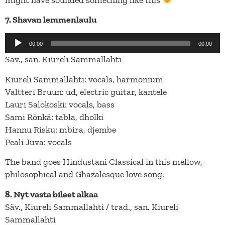
7. Shavan lemmenlaulu
Äänitoistin
00:00
00:00
Säv., san. Kiureli Sammallahti
Kiureli Sammallahti: vocals, harmonium
Valtteri Bruun: ud, electric guitar, kantele
Lauri Salokoski: vocals, bass
Sami Rönkä: tabla, dholki
Hannu Risku: mbira, djembe
Peali Juva: vocals
The band goes Hindustani Classical in this mellow,
philosophical and Ghazalesque love song.
8. Nyt vasta bileet alkaa
Säv., Kiureli Sammallahti / trad., san. Kiureli
Sammallahti