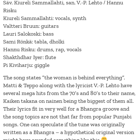
Säv. Kiureli Sammallahti, san. V.-P. Lehto / Hannu
Risku
Kiureli Sammallahti: vocals, synth
Valtteri Bruun: guitars
Lauri Salokoski: bass
Sami Rönkä: tabla, dholki
Hannu Risku: drums, rap, vocals
Shakthdhar Iyer: flute
Pi Kiviharju: giggle
The song states ”the woman is behind everything”.
Matti & Teppo along with the lyricist V.-P. Lehto have
several mega hits from the 70’s and 80’s to their name,
Kaiken takana on nainen being the biggest of them all.
Their lyrics fit in very well for a Bhangra groove and
the song topics are not that far from popular Punjabi
songs. One can speculate if the tune was originally
written as a Bhangra – a hypothetical original version
might have sounded something like this