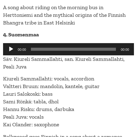
A song about riding on the morning bus in
Herttoniemi and the mythical origins of the Finnish
Bhangra tribe in East Helsinki
4. Suomenmaa
Äänitoistin
00:00
00:00
Säv. Kiureli Sammallahti, san. Kiureli Sammallahti,
Peali Juva
Kiureli Sammallahti: vocals, accordion
Valtteri Bruun: mandolin, kantele, guitar
Lauri Salokoski: bass
Sami Rönkä: tabla, dhol
Hannu Risku: drums, darbuka
Peali Juva: vocals
Kai Olander: saxophone
Bollywood goes Finnish in a song about a romance