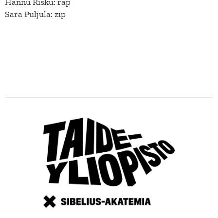
Hannu Risku: rap
Sara Puljula: zip