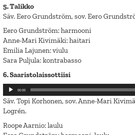
5. Talikko
Säv. Eero Grundström, sov. Eero Grundströ
Eero Grundström: harmooni
Anne-Mari Kivimäki: haitari
Emilia Lajunen: viulu
Sara Puljula: kontrabasso
6. Saaristolaissottiisi
Äänitoistin
00:00
Säv. Topi Korhonen, sov. Anne-Mari Kivimä
Logrén.
Roope Aarnio: laulu