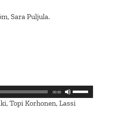
m, Sara Puljula.
Nuolinäppäimillä
00:00
ylös
ki, Topi Korhonen, Lassi
ja
alas
säädät