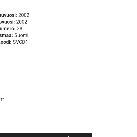
suvuosi:
2002
svuosi:
2002
numero:
38
ysmaa:
Suomi
koodi:
SVCD1
öm