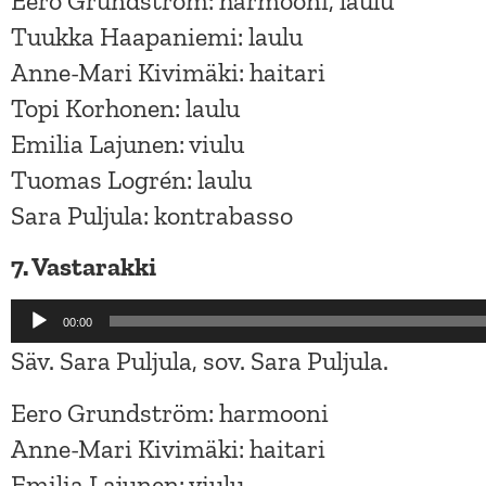
Eero Grundström: harmooni, laulu
Tuukka Haapaniemi: laulu
Anne-Mari Kivimäki: haitari
Topi Korhonen: laulu
Emilia Lajunen: viulu
Tuomas Logrén: laulu
Sara Puljula: kontrabasso
7. Vastarakki
Äänitoistin
00:00
Säv. Sara Puljula, sov. Sara Puljula.
Eero Grundström: harmooni
Anne-Mari Kivimäki: haitari
Emilia Lajunen: viulu