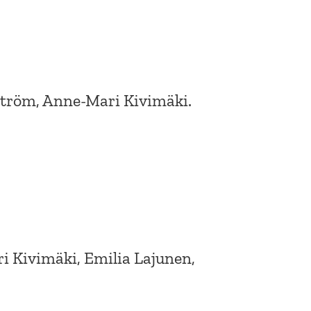
äänenvoimakkuutta
suuremmaksi
ja
pienemmäksi.
ström, Anne-Mari Kivimäki.
i Kivimäki, Emilia Lajunen,