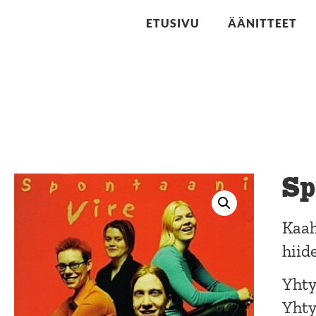
ETUSIVU
ÄÄNITTEET
Sp
Kaah
hiid
Yhty
Yhty