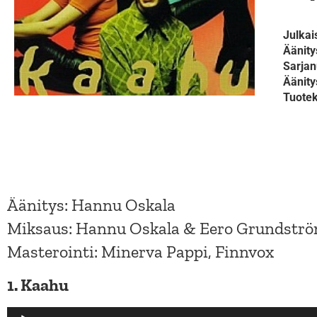
Julkai
Äänity
Sarja
Äänit
Tuote
Äänitys: Hannu Oskala
Miksaus: Hannu Oskala & Eero Grundstr
Masterointi: Minerva Pappi, Finnvox
1. Kaahu