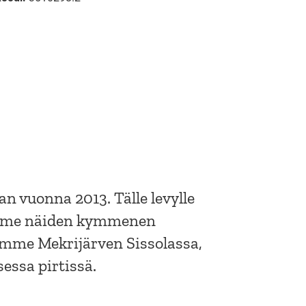
n vuonna 2013. Tälle levylle
amme näiden kymmenen
samme Mekrijärven Sissolassa,
essa pirtissä.