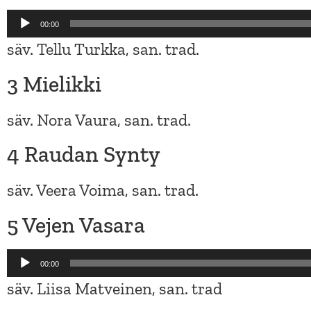
Äänitoistin
00:00
säv. Tellu Turkka, san. trad.
3 Mielikki
säv. Nora Vaura, san. trad.
4 Raudan Synty
säv. Veera Voima, san. trad.
5 Vejen Vasara
Äänitoistin
00:00
säv. Liisa Matveinen, san. trad