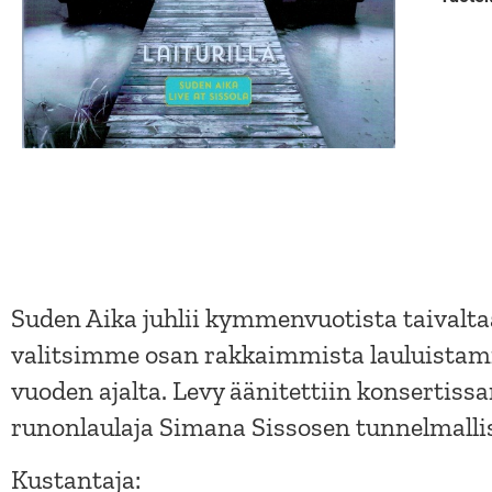
Suden Aika juhlii kymmenvuotista taivaltaa
valitsimme osan rakkaimmista lauluist
vuoden ajalta. Levy äänitettiin konsertis
runonlaulaja Simana Sissosen tunnelmallis
Kustantaja: