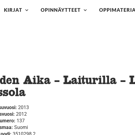
KIRJAT
OPINNÄYTTEET
OPPIMATERIA
den Aika – Laiturilla – L
ssola
suvuosi:
2013
svuosi:
2012
numero:
137
ysmaa:
Suomi
koodi:
3510298.2