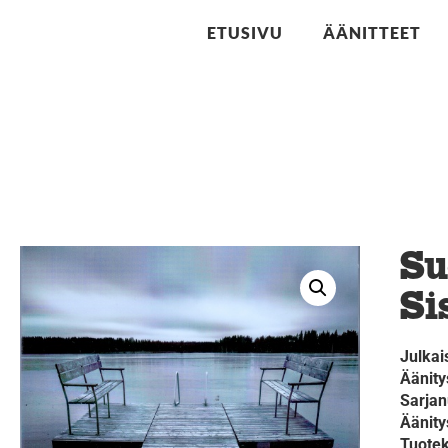
ETUSIVU
ÄÄNITTEET
Su
Si
Julkai
Äänity
Sarja
Äänit
Tuote