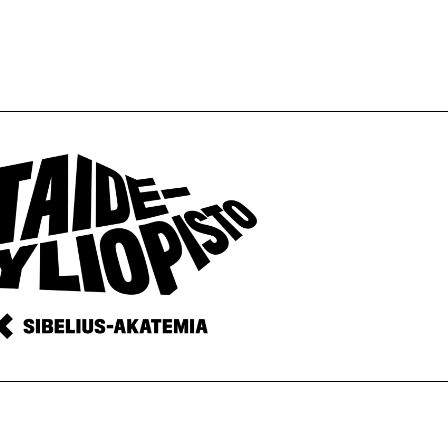
ja
pienemmäksi.