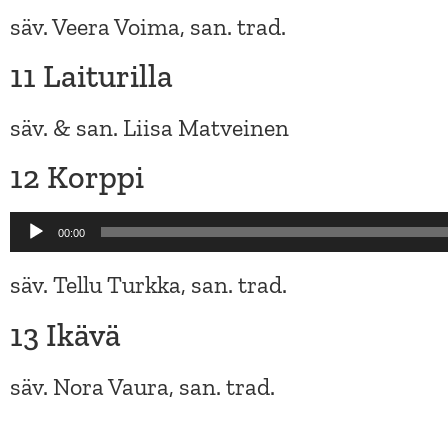
säv. Veera Voima, san. trad.
11 Laiturilla
säv. & san. Liisa Matveinen
12 Korppi
Äänitoistin
00:00
säv. Tellu Turkka, san. trad.
13 Ikävä
säv. Nora Vaura, san. trad.