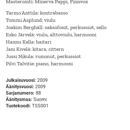
Masterointi: Minerva Pappi, Finnvox
Tarmo Anttila: kontrabasso
Tommi Asplund: viulu
Joakim Berghäll: saksofonit, perkussiot, sello
Esko Järvelä: viulu, alttoviulu, harmooni
Hannu Kella: haitari
Jani Kivelä: kitara, cittern
Jussi Nikula: rummut, perkussiot
Pilvi Talvitie: piano, harmooni
Julkaisuvuosi:
2009
Äänitysvuosi:
2009
Sarjanumero:
88
Äänitysmaa:
Suomi
Tuotekoodi:
TSS001