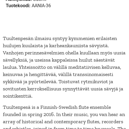
Tuotekoodi:
AANIA-36
Tuultenpesän ilmaisu syntyy kymmenien erilaisten
huilujen kuulaista ja karheankauniista sävyistä.
Vanhojen perinnesävelmien ohella kuullaan myös uusia
sävellyksiä, ja useissa kappaleissa huilut säestävät
laulua. Yhteissoitto on välillä meditatiivisen kelluvaa,
keinuvaa ja hengittävää, välillä transsinomaisesti
sykkivää ja pyörteilevää. Toistuvat rytmikuviot ja
sovitusten kerroksellisuus synnyttävät uusia sävyjä ja
sointikenttiä.
Tuultenpesä is a Finnish-Swedish flute ensemble
founded in spring 2016. In their music, you van hear an
array of historical and contemporary flutes, recorders
and whistles, joined in from time to time by vocals. The