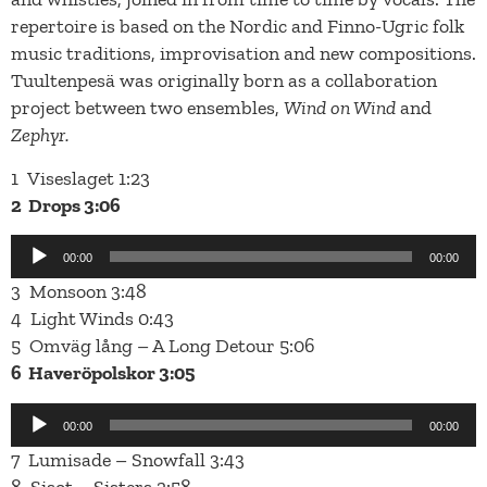
repertoire is based on the Nordic and Finno-Ugric folk
music traditions, improvisation and new compositions.
Tuultenpesä was originally born as a collaboration
project between two ensembles,
Wind on Wind
and
Zephyr.
1 Viseslaget 1:23
2 Drops 3:06
Äänitoistin
00:00
00:00
3 Monsoon 3:48
4 Light Winds 0:43
5 Omväg lång – A Long Detour 5:06
6 Haveröpolskor 3:05
Äänitoistin
00:00
00:00
7 Lumisade – Snowfall 3:43
8 Sisot – Sisters 2:58