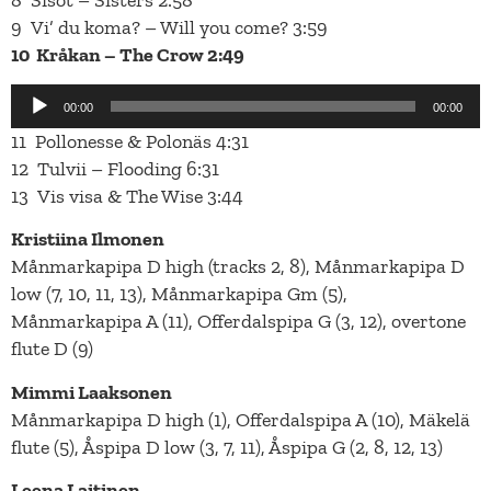
9 Vi’ du koma? – Will you come? 3:59
10 Kråkan – The Crow 2:49
Äänitoistin
00:00
00:00
11 Pollonesse & Polonäs 4:31
12 Tulvii – Flooding 6:31
13 Vis visa & The Wise 3:44
Kristiina Ilmonen
Månmarkapipa D high (tracks 2, 8), Månmarkapipa D
low (7, 10, 11, 13), Månmarkapipa Gm (5),
Månmarkapipa A (11), Offerdalspipa G (3, 12), overtone
flute D (9)
Mimmi Laaksonen
Månmarkapipa D high (1), Offerdalspipa A (10), Mäkelä
flute (5), Åspipa D low (3, 7, 11), Åspipa G (2, 8, 12, 13)
Leena Laitinen