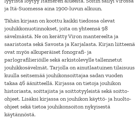
lyyrista löytyy Itämeren alueelta. Soitin säilyi Virossa
ja Itä-Suomessa aina 1900-luvun alkuun.
Tähän kirjaan on koottu kaikki tiedossa olevat
jouhikkonuotinnokset, joita on yhteensä 98
sävelmästä. Ne on kerätty Viron mantereelta ja
saaristosta sekä Savosta ja Karjalasta. Kirjan liitteenä
ovat myös alkuperäiset fonografi- ja
parlografilieriöille sekä arkistolevylle tallennetut
jouhikkosävelmät. Tarjolla on ainutlaatuinen tilaisuus
kuulla seitsemää jouhikonsoittajaa sadan vuoden
takaa 46 äänitteellä. Kirjassa on tietoja jouhikon
historiasta, soittajista ja soittotyyleistä sekä soitto-
ohjeet. Lisäksi kirjassa on jouhikon käyttö- ja huolto-
ohjeet sekä tietoa jouhikonsoiton nykyisestä
käytännöstä.