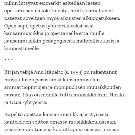
niihin liittyvät esimerkit esitellään lasten
opettamisen näkökulmasta, mutta samat asiat
pätevät soveltaen myös aikuisten alkuopetukseen.
Opas sopii opetustyön virikkeeksi sekä
kansanmusiikkia jo opettaneille että muille
kansanmusiikin pedagogisista mahdollisuuksista
kiinnostuneille.
* * *
Kirjan tekijä Anu Itäpelto (s. 1959) on rakentanut
musiikillisen perustansa kansanmusiikin
ammattiopintojen ja monipuolisen muusikkouden
varaan. Hän on monille tuttu muusikko mm. Niekku-
ja Utua -yhtyeistä.
Itäpelto opettaa kansanmusiikkia, erityisesti
kanteleiden soittoa omassa musiikkikoulussaan,
vierailee vakituisena kouluttajana useissa muissa