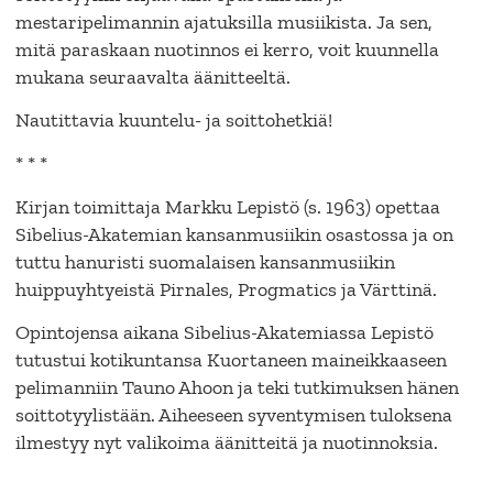
mestaripelimannin ajatuksilla musiikista. Ja sen,
mitä paraskaan nuotinnos ei kerro, voit kuunnella
mukana seuraavalta äänitteeltä.
Nautittavia kuuntelu- ja soittohetkiä!
* * *
Kirjan toimittaja Markku Lepistö (s. 1963) opettaa
Sibelius-Akatemian kansanmusiikin osastossa ja on
tuttu hanuristi suomalaisen kansanmusiikin
huippuyhtyeistä Pirnales, Progmatics ja Värttinä.
Opintojensa aikana Sibelius-Akatemiassa Lepistö
tutustui kotikuntansa Kuortaneen maineikkaaseen
pelimanniin Tauno Ahoon ja teki tutkimuksen hänen
soittotyylistään. Aiheeseen syventymisen tuloksena
ilmestyy nyt valikoima äänitteitä ja nuotinnoksia.