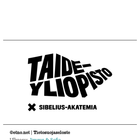
©etno.net |
Tietosuojaseloste
Ulkoasu:
Jimmy & Sofia