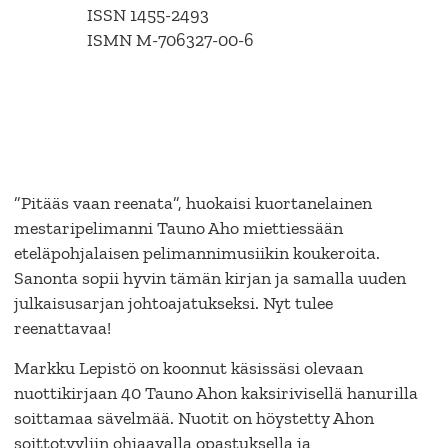
ISSN 1455-2493
ISMN M-706327-00-6
”Pitääs vaan reenata”, huokaisi kuortanelainen
mestaripelimanni Tauno Aho miettiessään
eteläpohjalaisen pelimannimusiikin koukeroita.
Sanonta sopii hyvin tämän kirjan ja samalla uuden
julkaisusarjan johtoajatukseksi. Nyt tulee
reenattavaa!
Markku Lepistö on koonnut käsissäsi olevaan
nuottikirjaan 40 Tauno Ahon kaksirivisellä hanurilla
soittamaa sävelmää. Nuotit on höystetty Ahon
soittotyyliin ohjaavalla opastuksella ja