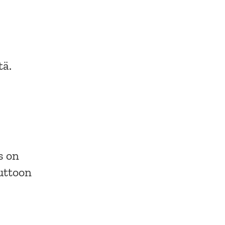
tä.
s on
uttoon