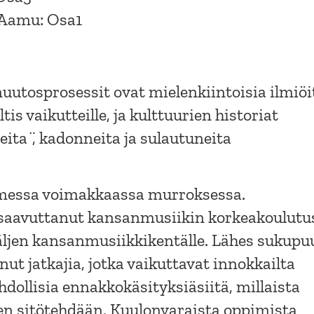
Aamu: Osa1
muutosprosessit ovat mielenkiintoisia ilmiöi
tis vaikutteille, ja kulttuurien historiat
ita ̈, kadonneita ja sulautuneita
messa voimakkaassa murroksessa.
saavuttanut kansanmusiikin korkeakoulutu
äljen kansanmusiikkikentälle. Lähes sukupu
ut jatkajia, jotka vaikuttavat innokkailta
dollisia ennakkokäsityksiäsiitä, millaista
en sitötehdään. Kuulonvaraista oppimista