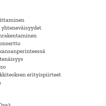
oittaminen
a yhteneväisyydet
nrakentaminen
onsertto
t kansanperinteessä
htenäisyys
sso
kiteoksen erityispiirteet
n
 Osa3