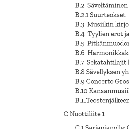
B.2 Säveltäminen
B.2.1 Suurteokset
B.3 Musiikin kirj
B.4 Tyylien erot j
B.5 Pitkänmuodo
B.6 Harmonikkak
B.7 Sekatahtilaji
B.8 Sävellyksen y
B.9 Concerto Gro
B.10 Kansanmusiik
B.11Teostenjälkee
C Nuottiliite 1
C.1 Sarjapianolle: