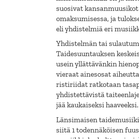
suosivat kansanmuusikot
omaksumisessa, ja tulokse
eli yhdistelmiä eri musiikk
Yhdistelmän tai sulautum
Taidesuuntauksen keskeis
usein yllättävänkin hienop
vieraat ainesosat aiheutt
ristiriidat ratkotaan tas
yhdistettävistä taiteenla
jää kaukaiseksi haaveeksi.
Länsimaisen taidemusiikin
siitä 1 todennäköisen fu