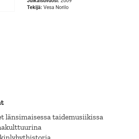
Julkaisuvuosi:
2009
Tekijä:
Vesa Norilo
at
set länsimaisessa taidemusiikissa
nakulttuurina
inlyhythistoria