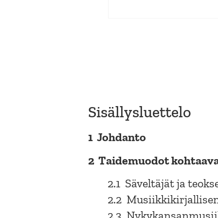
Sisällysluettelo
1 Johdanto
2 Taidemuodot kohtaav
2.1 Säveltäjät ja teok
2.2 Musiikkikirjallise
2.3 Nykykansanmusiik