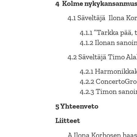
4 Kolme nykykansanmusi
4.1 Säveltäjä Ilona K
4.1.1 ”Tarkka pää,
4.1.2 Ilonan sanoi
4.2 Säveltäjä Timo Ala
4.2.1 Harmonikka
4.2.2 ConcertoGro
4.2.3 Timon sanoi
5 Yhteenveto
Liitteet
A Ilona Korhosen haast