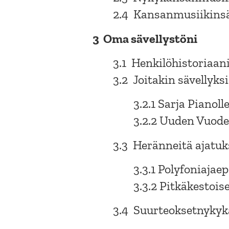
2.4 Kansanmusiikinsä
3 Oma sävellystöni
3.1 Henkilöhistoriaan
3.2 Joitakin sävellyks
3.2.1 Sarja Pianoll
3.2.2 Uuden Vuod
3.3 Heränneitä ajatuk
3.3.1 Polyfoniaja
3.3.2 Pitkäkestois
3.4 Suurteoksetnyky