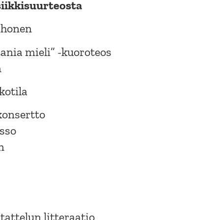
ikkisuurteosta
orhonen
 tania mieli” -kuoroteos
n
kotila
konsertto
sso
n
attelun litteraatio