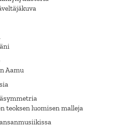
veltäjäkuva
i
iäni
e
en Aamu
sia
epäsymmetria
en teoksen luomisen malleja
kansanmusiikissa