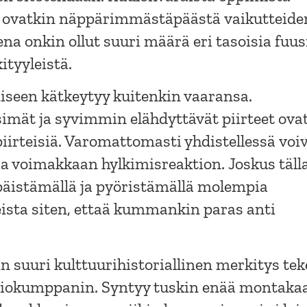
 ovatkin näppärimmästäpäästä vaikutteide
na onkin ollut suuri määrä eri tasoisia fuus
ityyleistä.
iseen kätkeytyy kuitenkin vaaransa.
imät ja syvimmin elähdyttävät piirteet ova
iirteisiä. Varomattomasti yhdistellessä voi
aa voimakkaan hylkimisreaktion. Joskus täll
apäistämällä ja pyöristämällä molempia
jeista siten, ettaä kummankin paras anti
 suuri kulttuurihistoriallinen merkitys tek
usiokumppanin. Syntyy tuskin enää montaka