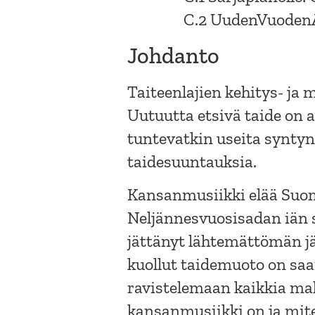
C.2 UudenVuoden
Johdanto
Taiteenlajien kehitys- ja 
Uutuutta etsivä taide on al
tuntevatkin useita syntyne
taidesuuntauksia.
Kansanmusiikki elää Suo
Neljännesvuosisadan iän 
jättänyt lähtemättömän j
kuollut taidemuoto on saan
ravistelemaan kaikkia mah
kansanmusiikki on ja mit