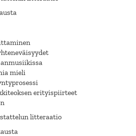
tausta
oittaminen
yhteneväisyydet
sanmusiikissa
nia mieli
syntyprosessi
iteoksen erityispiirteet
en
tattelun litteraatio
tausta