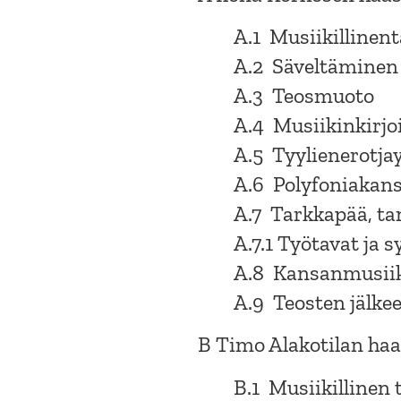
A.1 Musiikillinen
A.2 Säveltäminen
A.3 Teosmuoto
A.4 Musiikinkirj
A.5 Tyylienerotja
A.6 Polyfoniakan
A.7 Tarkkapää, ta
A.7.1 Työtavat ja 
A.8 Kansanmusiikk
A.9 Teosten jälke
B Timo Alakotilan haas
B.1 Musiikillinen 