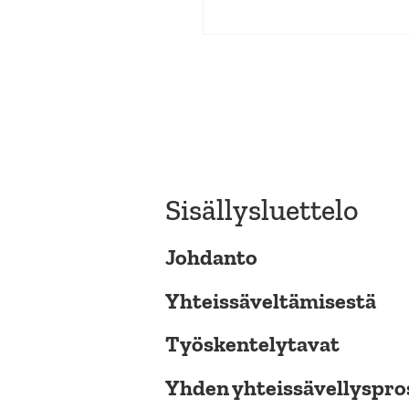
Sisällysluettelo
Johdanto
Yhteissäveltämisestä
Työskentelytavat
Yhden yhteissävellyspr