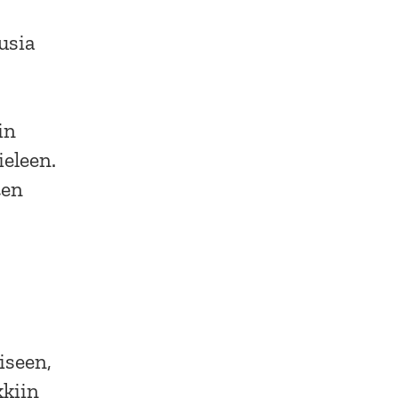
usia
in
ieleen.
ten
iseen,
kkiin