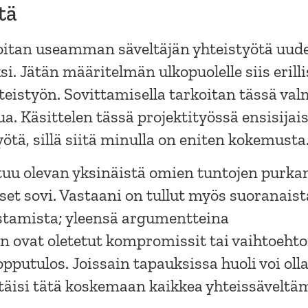
tä
koitan useamman säveltäjän yhteistyötä uud
. Jätän määritelmän ulkopuolelle siis erill
hteistyön. Sovittamisella tarkoitan tässä val
. Käsittelen tässä projektityössä ensisijais
ötä, sillä siitä minulla on eniten kokemusta
tuu olevan yksinäistä omien tuntojen purka
set sovi. Vastaani on tullut myös suoranaist
stamista; yleensä argumentteina
n ovat oletetut kompromissit tai vaihtoehto
pputulos. Joissain tapauksissa huoli voi oll
stäisi tätä koskemaan kaikkea yhteissäveltäm