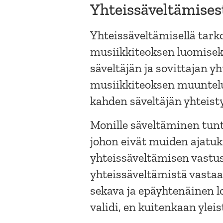
Yhteissäveltämises
Yhteissäveltämisellä tar
musiikkiteoksen luomiseksi
säveltäjän ja sovittajan y
musiikkiteoksen muuntelua
kahden säveltäjän yhteisty
Monille säveltäminen tun
johon eivät muiden ajatuk
yhteissäveltämisen vastu
yhteissäveltämistä vastaa
sekava ja epäyhtenäinen lo
validi, en kuitenkaan ylei