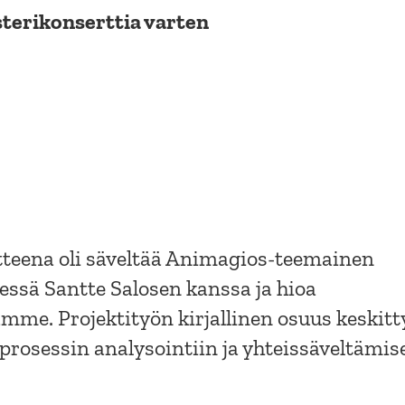
terikonserttia varten
tteena oli säveltää Animagios-teemainen
ssä Santte Salosen kanssa ja hioa
mme. Projektityön kirjallinen osuus keskitt
rosessin analysointiin ja yhteissäveltämis