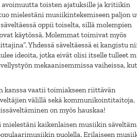
avoimuutta toisten ajatuksille ja kritiikin
tuo mielestäni musiikintekemiseen paljon u
äveltäessä oppii toiselta, sillä molempien
s ovat käytössä. Molemmat toimivat myös
ttajina”. Yhdessä säveltäessä ei kangistu ni
ulee ideoita, jotka eivät olisi itselle tulleet m
sävellystyön mekaanisemmissa vaiheissa, ku
n kanssa vaatii toimiakseen riittävän
eltäjien välillä sekä kommunikointitaitoja.
eissäveltäminen on myös hauskaa!
 mielestäni kaikenlaisen musiikin säveltäm
opulaarimusiikin puolella. Erilaiseen musii