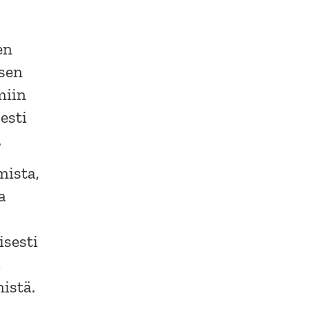
en
isen
miin
esti
.
mista,
a
isesti
a
istä.