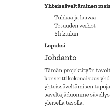
Yhteissäveltäminen mais
Tuhkaa ja laavaa
Totuuden verhot
Yli kuilun
Lopuksi
Johdanto
Tämän projektityön tavoi
konserttikokonaisuus yhde
yhteissäveltämisen tapoja
säveltäjäduomme sävellysp
yleisellä tasolla.