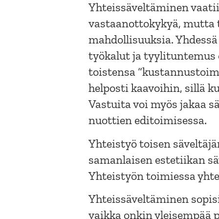
Yhteissäveltäminen vaatii 
vastaanottokykyä, mutta 
mahdollisuuksia. Yhdessä s
työkalut ja tyylituntemu
toistensa “kustannustoimi
helposti kaavoihin, sillä ku
Vastuita voi myös jakaa 
nuottien editoimisessa.
Yhteistyö toisen säveltäjä
samanlaisen estetiikan säv
Yhteistyön toimiessa yht
Yhteissäveltäminen sopisi
vaikka onkin yleisempää p