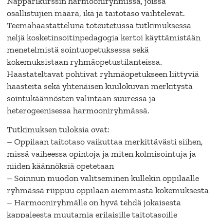
Näppärikurssin harmooniryhmissä, joissa
osallistujien määrä, ikä ja taitotaso vaihtelevat.
Teemahaastatteluna toteutetussa tutkimuksessa
neljä kosketinsoitinpedagogia kertoi käyttämistään
menetelmistä sointuopetuksessa sekä
kokemuksistaan ryhmäopetustilanteissa.
Haastateltavat pohtivat ryhmäopetukseen liittyviä
haasteita sekä yhtenäisen kuulokuvan merkitystä
sointukäännösten valintaan suuressa ja
heterogeenisessa harmooniryhmässä.
Tutkimuksen tuloksia ovat:
– Oppilaan taitotaso vaikuttaa merkittävästi siihen,
missä vaiheessa opintoja ja miten kolmisointuja ja
niiden käännöksiä opetetaan
– Soinnun muodon valitseminen kullekin oppilaalle
ryhmässä riippuu oppilaan aiemmasta kokemuksesta
– Harmooniryhmälle on hyvä tehdä jokaisesta
kappaleesta muutamia erilaisille taitotasoille