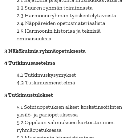
2.1 Rajatonta ja ajatonta musiikkikasvatusta
2.2 Suuren ryhmän toiminnasta
2.3 Harmooniryhmän työskentelytavoista
2.4 Näppäreiden opetusmateriaalista
2.5 Harmoonin historiaa ja teknisiä
ominaisuuksia
3 Näkökulmia ryhmäopetuksesta
4 Tutkimusasetelma
4.1 Tutkimuskysymykset
4.2 Tutkimusmenetelmä
5 Tutkimustulokset
5.1 Sointuopetuksen alkeet kosketinsoitinten
yksilö- ja pariopetuksessa
5.2 Oppilaan valmiuksien kartoittaminen
ryhmäopetuksessa
5.3 Musisoinnin käynnistäminen