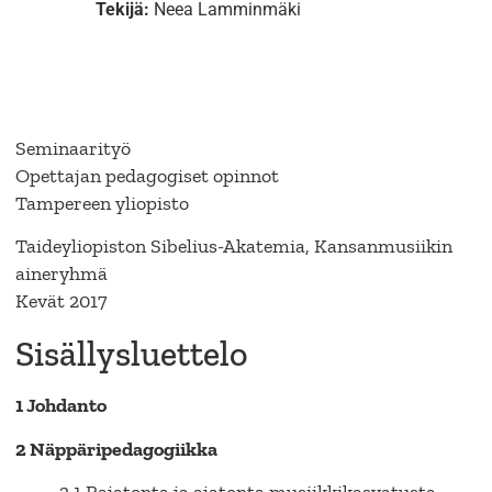
Tekijä:
Neea Lamminmäki
Seminaarityö
Opettajan pedagogiset opinnot
Tampereen yliopisto
Taideyliopiston Sibelius-Akatemia, Kansanmusiikin
aineryhmä
Kevät 2017
Sisällysluettelo
1 Johdanto
2 Näppäripedagogiikka