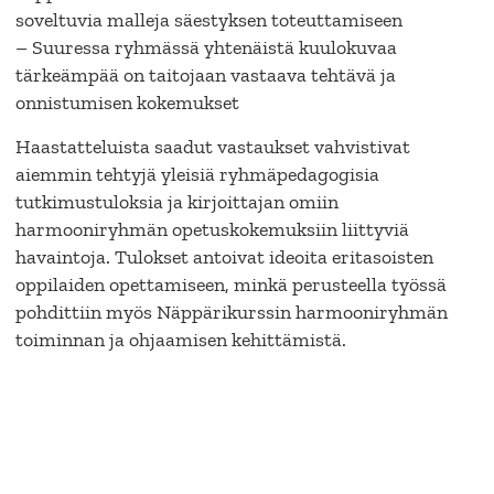
soveltuvia malleja säestyksen toteuttamiseen
– Suuressa ryhmässä yhtenäistä kuulokuvaa
tärkeämpää on taitojaan vastaava tehtävä ja
onnistumisen kokemukset
Haastatteluista saadut vastaukset vahvistivat
aiemmin tehtyjä yleisiä ryhmäpedagogisia
tutkimustuloksia ja kirjoittajan omiin
harmooniryhmän opetuskokemuksiin liittyviä
havaintoja. Tulokset antoivat ideoita eritasoisten
oppilaiden opettamiseen, minkä perusteella työssä
pohdittiin myös Näppärikurssin harmooniryhmän
toiminnan ja ohjaamisen kehittämistä.