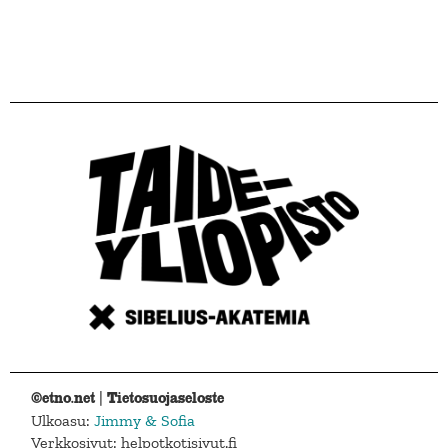
©etno.net |
Tietosuojaseloste
Ulkoasu:
Jimmy & Sofia
Verkkosivut: helpotkotisivut.fi