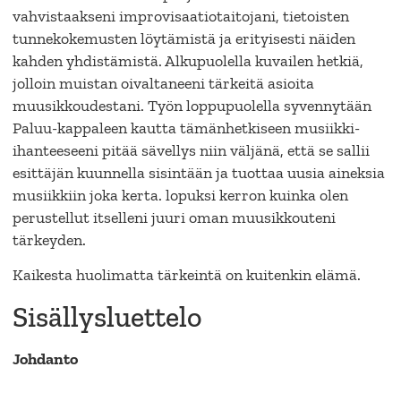
vahvistaakseni improvisaatiotaitojani, tietoisten
tunnekokemusten löytämistä ja erityisesti näiden
kahden yhdistämistä. Alkupuolella kuvailen hetkiä,
jolloin muistan oivaltaneeni tärkeitä asioita
muusikkoudestani. Työn loppupuolella syvennytään
Paluu-kappaleen kautta tämänhetkiseen musiikki-
ihanteeseeni pitää sävellys niin väljänä, että se sallii
esittäjän kuunnella sisintään ja tuottaa uusia aineksia
musiikkiin joka kerta. lopuksi kerron kuinka olen
perustellut itselleni juuri oman muusikkouteni
tärkeyden.
Kaikesta huolimatta tärkeintä on kuitenkin elämä.
Sisällysluettelo
Johdanto