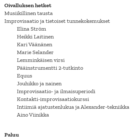
Oivalluksen hetket
Musiikillinen tausta
Improvisaatio ja tietoiset tunnekokemukset
Elina Ström
Heikki Laitinen
Kari Väänänen
Marie Selander
Lemminkäisen virsi
Pääinstrumentti 2-tutkinto
Equus
Jouhikko ja nainen
Improvisaatio- ja ilmaisuperiodi
Kontakti-improvisaatiokurssi
Intiimiä ajatustenlukua ja Alexander-tekniikka
Aino Viinikka
Paluu