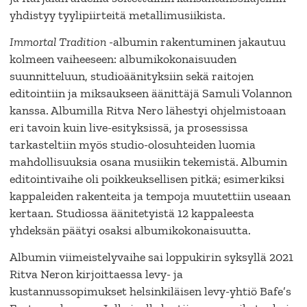
yhdistyy tyylipiirteitä metallimusiikista.
Immortal Tradition
-albumin rakentuminen jakautuu
kolmeen vaiheeseen: albumikokonaisuuden
suunnitteluun, studioäänityksiin sekä raitojen
editointiin ja miksaukseen äänittäjä Samuli Volannon
kanssa. Albumilla Ritva Nero lähestyi ohjelmistoaan
eri tavoin kuin live-esityksissä, ja prosessissa
tarkasteltiin myös studio-olosuhteiden luomia
mahdollisuuksia osana musiikin tekemistä. Albumin
editointivaihe oli poikkeuksellisen pitkä; esimerkiksi
kappaleiden rakenteita ja tempoja muutettiin useaan
kertaan. Studiossa äänitetyistä 12 kappaleesta
yhdeksän päätyi osaksi albumikokonaisuutta.
Albumin viimeistelyvaihe sai loppukirin syksyllä 2021
Ritva Neron kirjoittaessa levy- ja
kustannussopimukset helsinkiläisen levy-yhtiö Bafe’s