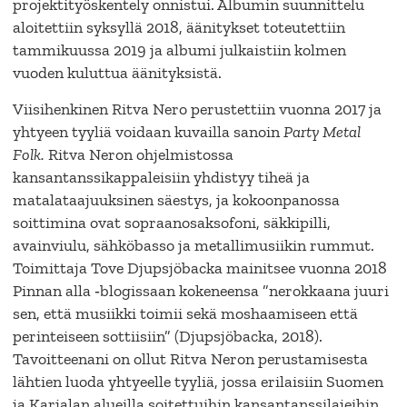
projektityöskentely onnistui. Albumin suunnittelu
aloitettiin syksyllä 2018, äänitykset toteutettiin
tammikuussa 2019 ja albumi julkaistiin kolmen
vuoden kuluttua äänityksistä.
Viisihenkinen Ritva Nero perustettiin vuonna 2017 ja
yhtyeen tyyliä voidaan kuvailla sanoin
Party Metal
Folk.
Ritva Neron ohjelmistossa
kansantanssikappaleisiin yhdistyy tiheä ja
matalataajuuksinen säestys, ja kokoonpanossa
soittimina ovat sopraanosaksofoni, säkkipilli,
avainviulu, sähköbasso ja metallimusiikin rummut.
Toimittaja Tove Djupsjöbacka mainitsee vuonna 2018
Pinnan alla ‑blogissaan kokeneensa ”nerokkaana juuri
sen, että musiikki toimii sekä moshaamiseen että
perinteiseen sottiisiin” (Djupsjöbacka, 2018).
Tavoitteenani on ollut Ritva Neron perustamisesta
lähtien luoda yhtyeelle tyyliä, jossa erilaisiin Suomen
ja Karjalan alueilla soitettuihin kansantanssilajeihin