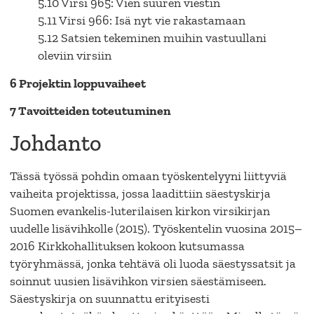
5.10 Virsi 965: Vien suuren viestin
5.11 Virsi 966: Isä nyt vie rakastamaan
5.12 Satsien tekeminen muihin vastuullani
oleviin virsiin
6 Projektin loppuvaiheet
7 Tavoitteiden toteutuminen
Johdanto
Tässä työssä pohdin omaan työskentelyyni liittyviä
vaiheita projektissa, jossa laadittiin säestyskirja
Suomen evankelis-luterilaisen kirkon virsikirjan
uudelle lisävihkolle (2015). Työskentelin vuosina 2015–
2016 Kirkkohallituksen kokoon kutsumassa
työryhmässä, jonka tehtävä oli luoda säestyssatsit ja
soinnut uusien lisävihkon virsien säestämiseen.
Säestyskirja on suunnattu erityisesti