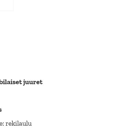
ilaiset juuret
s
: rekilaulu