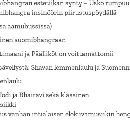
omibhangran estetiikan synty – Usko rumpu
mibhangra insinöörin piirustuspöydällä
assa aamubussissa)
minen suomibhangraan
timaani ja Päälliköt on voittamattomii
a sävellystä: Shavan lemmenlaulu ja Suomen
enlaulu
 Todi ja Bhairavi sekä klassinen
iikki
utus vanhan intialaisen elokuvamusiikin hen