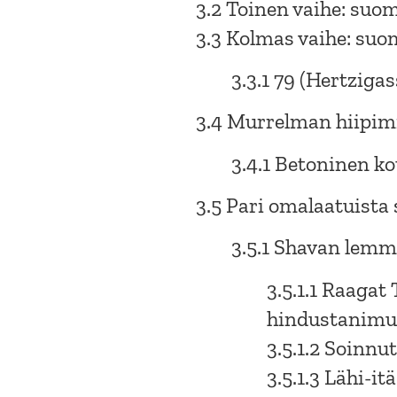
3.2 Toinen vaihe: su
3.3 Kolmas vaihe: suo
3.3.1 79 (Hertzig
3.4 Murrelman hiipi
3.4.1 Betoninen ko
3.5 Pari omalaatuist
3.5.1 Shavan lemm
3.5.1.1 Raagat
hindustanimus
3.5.1.2 Soinn
3.5.1.3 Lähi-itä