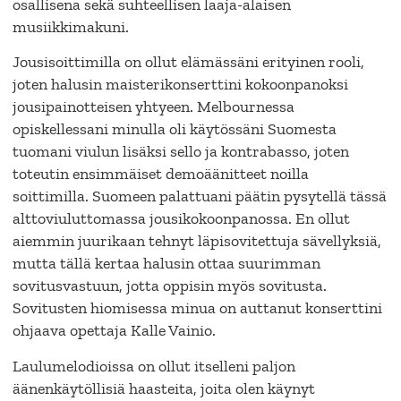
osallisena sekä suhteellisen laaja-alaisen
musiikkimakuni.
Jousisoittimilla on ollut elämässäni erityinen rooli,
joten halusin maisterikonserttini kokoonpanoksi
jousipainotteisen yhtyeen. Melbournessa
opiskellessani minulla oli käytössäni Suomesta
tuomani viulun lisäksi sello ja kontrabasso, joten
toteutin ensimmäiset demoäänitteet noilla
soittimilla. Suomeen palattuani päätin pysytellä tässä
alttoviuluttomassa jousikokoonpanossa. En ollut
aiemmin juurikaan tehnyt läpisovitettuja sävellyksiä,
mutta tällä kertaa halusin ottaa suurimman
sovitusvastuun, jotta oppisin myös sovitusta.
Sovitusten hiomisessa minua on auttanut konserttini
ohjaava opettaja Kalle Vainio.
Laulumelodioissa on ollut itselleni paljon
äänenkäytöllisiä haasteita, joita olen käynyt