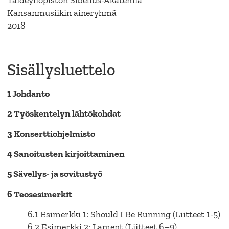
Taideyliopiston Sibelius-Akatemia
Kansanmusiikin aineryhmä
2018
Sisällysluettelo
1 Johdanto
2 Työskentelyn lähtökohdat
3 Konserttiohjelmisto
4 Sanoitusten kirjoittaminen
5 Sävellys- ja sovitustyö
6 Teosesimerkit
6.1 Esimerkki 1: Should I Be Running (Liitteet 1-5)
6.2 Esimerkki 2: Lament (Liitteet 6–9)