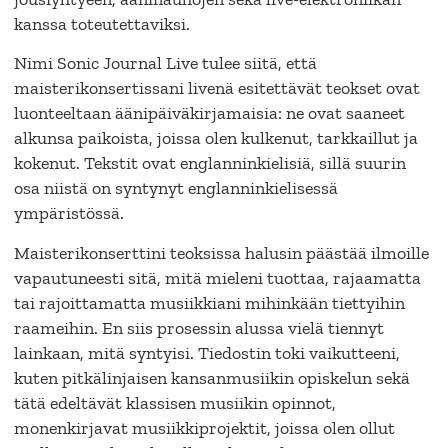
kanssa toteutettaviksi.
Nimi Sonic Journal Live tulee siitä, että
maisterikonsertissani livenä esitettävät teokset ovat
luonteeltaan äänipäiväkirjamaisia: ne ovat saaneet
alkunsa paikoista, joissa olen kulkenut, tarkkaillut ja
kokenut. Tekstit ovat englanninkielisiä, sillä suurin
osa niistä on syntynyt englanninkielisessä
ympäristössä.
Maisterikonserttini teoksissa halusin päästää ilmoille
vapautuneesti sitä, mitä mieleni tuottaa, rajaamatta
tai rajoittamatta musiikkiani mihinkään tiettyihin
raameihin. En siis prosessin alussa vielä tiennyt
lainkaan, mitä syntyisi. Tiedostin toki vaikutteeni,
kuten pitkälinjaisen kansanmusiikin opiskelun sekä
tätä edeltävät klassisen musiikin opinnot,
monenkirjavat musiikkiprojektit, joissa olen ollut