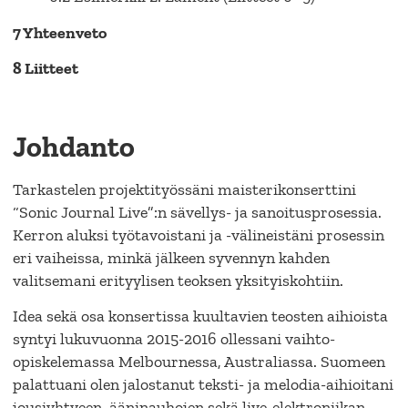
7 Yhteenveto
8 Liitteet
Johdanto
Tarkastelen projektityössäni maisterikonserttini
“Sonic Journal Live”:n sävellys- ja sanoitusprosessia.
Kerron aluksi työtavoistani ja -välineistäni prosessin
eri vaiheissa, minkä jälkeen syvennyn kahden
valitsemani erityylisen teoksen yksityiskohtiin.
Idea sekä osa konsertissa kuultavien teosten aihioista
syntyi lukuvuonna 2015-2016 ollessani vaihto-
opiskelemassa Melbournessa, Australiassa. Suomeen
palattuani olen jalostanut teksti- ja melodia-aihioitani
jousiyhtyeen, ääninauhojen sekä live-elektroniikan