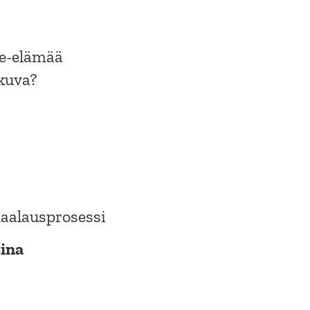
ue-elämää
kuva?
aalausprosessi
tina