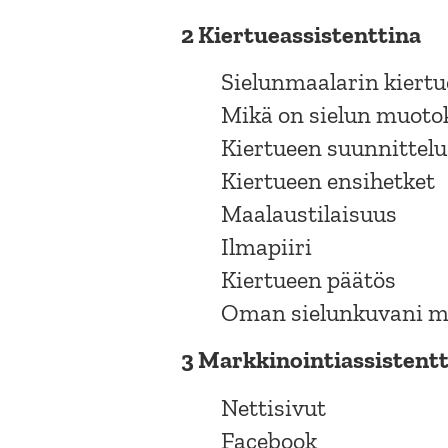
2 Kiertueassistenttina
Sielunmaalarin kiert
Mikä on sielun muoto
Kiertueen suunnittelu
Kiertueen ensihetket
Maalaustilaisuus
Ilmapiiri
Kiertueen päätös
Oman sielunkuvani m
3 Markkinointiassistent
Nettisivut
Facebook