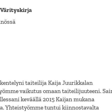
 Värityskirja
nnössä
kentelyni taiteilija Kaija Juurikkalan
työmme vaikutus omaan taiteilijuuteeni. Sai
ollessani keväällä 2015 Kaijan mukana
sa. Yhteistyömme tuntui kiinnostavalta