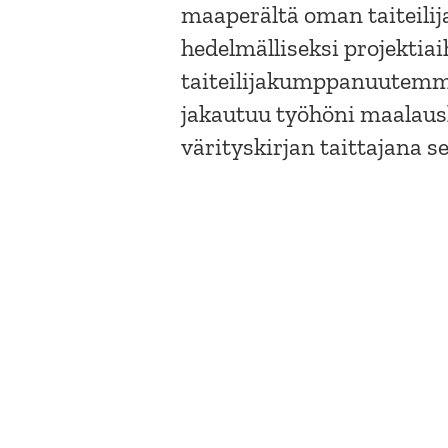
maaperältä oman taiteilijai
hedelmälliseksi projektiai
taiteilijakumppanuutemme
jakautuu työhöni maalaus
värityskirjan taittajana s