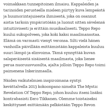
voimakkaan tunnepitoinen ilmaisu. Kappaleiden ja
tarinoiden perusteella mieleen piirtyy kuva lempeästä
ja huumorintajuisesta ihmisestä, joka on osannut
aistia tarkoin ympäristöään ja luonut sitten sävelensä
intuitiivisesti ja erittäin musikaalisesti. Teppo Repo
kuului sukupolveen, joka koki kaksi maailmansotaa.
Elämä on varmasti vienyt veronsa. Silti vielä hänen
vanhoilla päivillään esittämistään kappaleista kuuluu
suuri lämpö ja elinvoima. Tämä synnyttää kuvan
salaperäisestä sisäisestä maailmasta, joka lienee
perua nuoruusvuosilta, ajalta jolloin Teppo Repo toimi
paimenena Inkerinmaalla.
Näiden vaikutelmien inspiroimana syntyi
kevättalvella 2013 kokoonpano nimeltä The Mystic
Revelation Of Teppo Repo, johon kuuluu itseni lisäksi
kontrabasisti Eero Tikkanen. Olemme toistaiseksi
keskittyneet esittämään pelkästään Teppo Revon