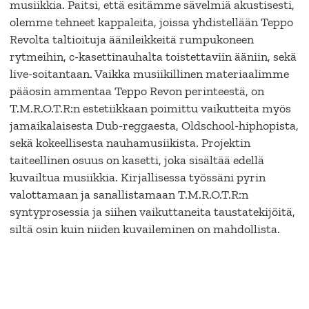
musiikkia. Paitsi, että esitämme sävelmiä akustisesti,
olemme tehneet kappaleita, joissa yhdistellään Teppo
Revolta taltioituja äänileikkeitä rumpukoneen
rytmeihin, c-kasettinauhalta toistettaviin ääniin, sekä
live-soitantaan. Vaikka musiikillinen materiaalimme
pääosin ammentaa Teppo Revon perinteestä, on
T.M.R.O.T.R:n estetiikkaan poimittu vaikutteita myös
jamaikalaisesta Dub-reggaesta, Oldschool-hiphopista,
sekä kokeellisesta nauhamusiikista. Projektin
taiteellinen osuus on kasetti, joka sisältää edellä
kuvailtua musiikkia. Kirjallisessa työssäni pyrin
valottamaan ja sanallistamaan T.M.R.O.T.R:n
syntyprosessia ja siihen vaikuttaneita taustatekijöitä,
siltä osin kuin niiden kuvaileminen on mahdollista.