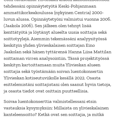
tehdessäni opinnäytetyötä Keski-Pohjanmaan
ammattikorkeakoulussa (nykyinen Centria) 2000-
luvun alussa. Opinnäytetyöni valmistui vuonna 2006.
(Jaakola 2006). Sen jälkeen olen tehnyt lisää
kenttätyötä ja löytänyt alueelta uusia soittajia sekä
soittotyylejä. Aiemmin tekemässäni analyysityössä
keskityin yhden ylivieskalaisen soittajan Eino
Jaakolan sekä hänen tyttärensä Hanna Liisa Mattilan
soittaman virren analysointiin. Tässä projektityössä
keskityn kartoittamaan muita Ylivieskan alueen
soittajia sekä työstämään soivan luentokonsertin
Ylivieskan kotiseutuviikolle kesällä 2022. Osasta
esittelemistäni soittajistani olen saanut hyvin tietoja,
ja osasta tiedot ovat osittain puutteellisia.
Soivaa luentokonserttia valmistellessani etsin
vastauksia kysymyksiin: Millaista on ylivieskalainen
kanteleensoitto? Ketkä ovat sen soittajia, ja mitkä