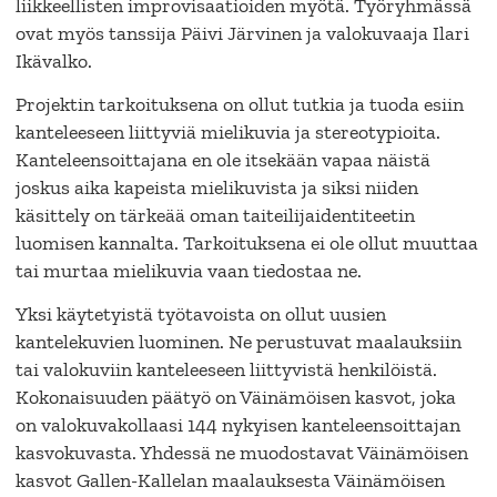
liikkeellisten improvisaatioiden myötä. Työryhmässä
ovat myös tanssija Päivi Järvinen ja valokuvaaja Ilari
Ikävalko.
Projektin tarkoituksena on ollut tutkia ja tuoda esiin
kanteleeseen liittyviä mielikuvia ja stereotypioita.
Kanteleensoittajana en ole itsekään vapaa näistä
joskus aika kapeista mielikuvista ja siksi niiden
käsittely on tärkeää oman taiteilijaidentiteetin
luomisen kannalta. Tarkoituksena ei ole ollut muuttaa
tai murtaa mielikuvia vaan tiedostaa ne.
Yksi käytetyistä työtavoista on ollut uusien
kantelekuvien luominen. Ne perustuvat maalauksiin
tai valokuviin kanteleeseen liittyvistä henkilöistä.
Kokonaisuuden päätyö on Väinämöisen kasvot, joka
on valokuvakollaasi 144 nykyisen kanteleensoittajan
kasvokuvasta. Yhdessä ne muodostavat Väinämöisen
kasvot Gallen-Kallelan maalauksesta Väinämöisen