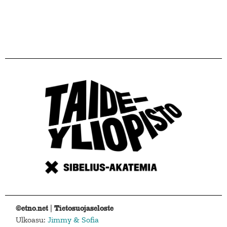
©etno.net |
Tietosuojaseloste
Ulkoasu:
Jimmy & Sofia