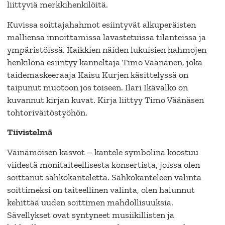
liittyviä merkkihenkilöitä.
Kuvissa soittajahahmot esiintyvät alkuperäisten
malliensa innoittamissa lavastetuissa tilanteissa ja
ympäristöissä. Kaikkien näiden lukuisien hahmojen
henkilönä esiintyy kanneltaja Timo Väänänen, joka
taidemaskeeraaja Kaisu Kurjen käsittelyssä on
taipunut muotoon jos toiseen. Ilari Ikävalko on
kuvannut kirjan kuvat. Kirja liittyy Timo Väänäsen
tohtoriväitöstyöhön.
Tiivistelmä
Väinämöisen kasvot – kantele symbolina koostuu
viidestä monitaiteellisesta konsertista, joissa olen
soittanut sähkökanteletta. Sähkökanteleen valinta
soittimeksi on taiteellinen valinta, olen halunnut
kehittää uuden soittimen mahdollisuuksia.
Sävellykset ovat syntyneet musiikillisten ja