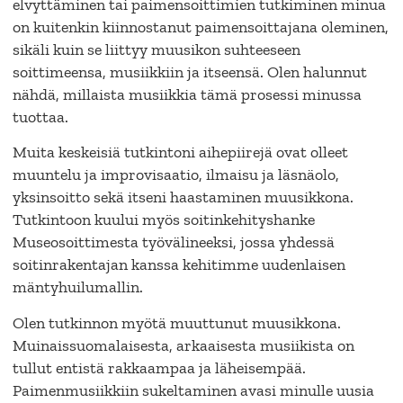
elvyttäminen tai paimensoittimien tutkiminen minua
on kuitenkin kiinnostanut paimensoittajana oleminen,
sikäli kuin se liittyy muusikon suhteeseen
soittimeensa, musiikkiin ja itseensä. Olen halunnut
nähdä, millaista musiikkia tämä prosessi minussa
tuottaa.
Muita keskeisiä tutkintoni aihepiirejä ovat olleet
muuntelu ja improvisaatio, ilmaisu ja läsnäolo,
yksinsoitto sekä itseni haastaminen muusikkona.
Tutkintoon kuului myös soitinkehityshanke
Museosoittimesta työvälineeksi, jossa yhdessä
soitinrakentajan kanssa kehitimme uudenlaisen
mäntyhuilumallin.
Olen tutkinnon myötä muuttunut muusikkona.
Muinaissuomalaisesta, arkaaisesta musiikista on
tullut entistä rakkaampaa ja läheisempää.
Paimenmusiikkiin sukeltaminen avasi minulle uusia