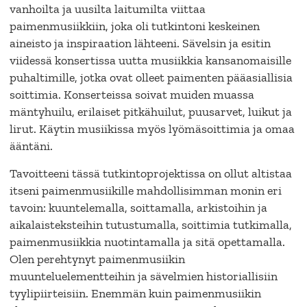
vanhoilta ja uusilta laitumilta viittaa
paimenmusiikkiin, joka oli tutkintoni keskeinen
aineisto ja inspiraation lähteeni. Sävelsin ja esitin
viidessä konsertissa uutta musiikkia kansanomaisille
puhaltimille, jotka ovat olleet paimenten pääasiallisia
soittimia. Konserteissa soivat muiden muassa
mäntyhuilu, erilaiset pitkähuilut, puusarvet, luikut ja
lirut. Käytin musiikissa myös lyömäsoittimia ja omaa
ääntäni.
Tavoitteeni tässä tutkintoprojektissa on ollut altistaa
itseni paimenmusiikille mahdollisimman monin eri
tavoin: kuuntelemalla, soittamalla, arkistoihin ja
aikalaisteksteihin tutustumalla, soittimia tutkimalla,
paimenmusiikkia nuotintamalla ja sitä opettamalla.
Olen perehtynyt paimenmusiikin
muunteluelementteihin ja sävelmien historiallisiin
tyylipiirteisiin. Enemmän kuin paimenmusiikin