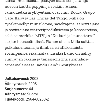
kansanmusiikeista, päätyen klassisen ja tango
nuevon kautta poppiin ja rokkiin. Hänen
tämänhetkisiä yhtyeitään ovat mm. Routa, Grupo
Café, Käpy ja Las Chicas del Tango. Milla on
työskennellyt muusikkona, säveltäjänä, sanoittajana
ja sovittajana teatteriproduktioissa ja konserteissa,
sekä esimerkiksi MTV3:n ”Kulkuri ja kaunottaret” -
sarjan housebändissä. Pianon ohella Milla soittaa
polkuharmoonia ja ilimbaa eli afrikkalaista
sormipianoa sekä laulaa. Lisäksi hänet on nähty
rumpujen takana ja tanssisolistina suomalais-
tansanialaisessa Bandu Bandu -esityksessä.
Julkaisuvuosi:
2003
Äänitysvuosi:
2003
Sarjanumero:
44
Äänitysmaa:
Suomi
Tuotekoodi:
2564-60268-2