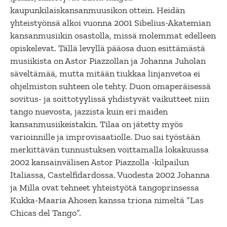
kaupunkilaiskansanmuusikon ottein. Heidän
yhteistyönsä alkoi vuonna 2001 Sibelius-Akatemian
kansanmusiikin osastolla, missä molemmat edelleen
opiskelevat. Tällä levyllä pääosa duon esittämästä
musiikista on Astor Piazzollan ja Johanna Juholan
säveltämää, mutta mitään tiukkaa linjanvetoa ei
ohjelmiston suhteen ole tehty. Duon omaperäisessä
sovitus- ja soittotyylissä yhdistyvät vaikutteet niin
tango nuevosta, jazzista kuin eri maiden
kansanmusiikeistakin. Tilaa on jätetty myös
varioinnille ja improvisaatiolle. Duo sai työstään
merkittävän tunnustuksen voittamalla lokakuussa
2002 kansainvälisen Astor Piazzolla -kilpailun
Italiassa, Castelfidardossa. Vuodesta 2002 Johanna
ja Milla ovat tehneet yhteistyötä tangoprinsessa
Kukka-Maaria Ahosen kanssa triona nimeltä ”Las
Chicas del Tango”.