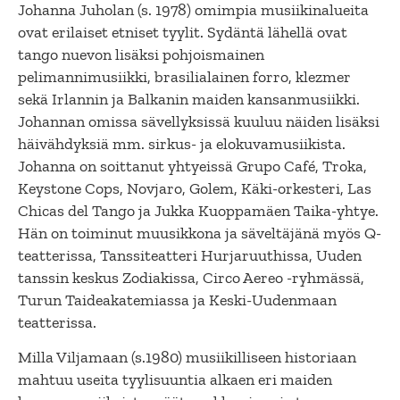
Johanna Juholan (s. 1978) omimpia musiikinalueita
ovat erilaiset etniset tyylit. Sydäntä lähellä ovat
tango nuevon lisäksi pohjoismainen
pelimannimusiikki, brasilialainen forro, klezmer
sekä Irlannin ja Balkanin maiden kansanmusiikki.
Johannan omissa sävellyksissä kuuluu näiden lisäksi
häivähdyksiä mm. sirkus- ja elokuvamusiikista.
Johanna on soittanut yhtyeissä Grupo Café, Troka,
Keystone Cops, Novjaro, Golem, Käki-orkesteri, Las
Chicas del Tango ja Jukka Kuoppamäen Taika-yhtye.
Hän on toiminut muusikkona ja säveltäjänä myös Q-
teatterissa, Tanssiteatteri Hurjaruuthissa, Uuden
tanssin keskus Zodiakissa, Circo Aereo -ryhmässä,
Turun Taideakatemiassa ja Keski-Uudenmaan
teatterissa.
Milla Viljamaan (s.1980) musiikilliseen historiaan
mahtuu useita tyylisuuntia alkaen eri maiden