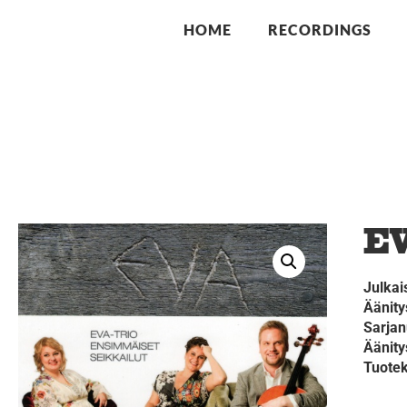
HOME
RECORDINGS
EV
Julkai
Äänity
Sarja
Äänit
Tuote