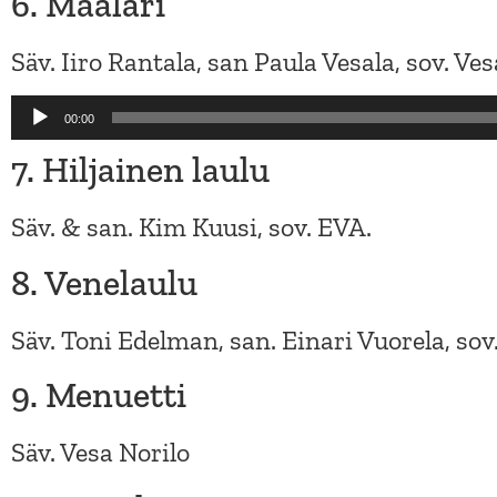
6. Maalari
Säv. Iiro Rantala, san Paula Vesala, sov. Ves
Audio
00:00
Player
7. Hiljainen laulu
Säv. & san. Kim Kuusi, sov. EVA.
8. Venelaulu
Säv. Toni Edelman, san. Einari Vuorela, sov
9. Menuetti
Säv. Vesa Norilo