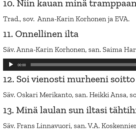
10. Niin kauan minä tramppaa
Trad., sov. Anna-Karin Korhonen ja EVA.
11. Onnellinen ilta
Säv. Anna-Karin Korhonen, san. Saima Ha
Audio
00:00
Player
12. Soi vienosti murheeni soitto
Säv. Oskari Merikanto, san. Heikki Ansa, so
13. Minä laulan sun iltasi tähtih
Säv. Frans Linnavuori, san. V.A. Koskenniem