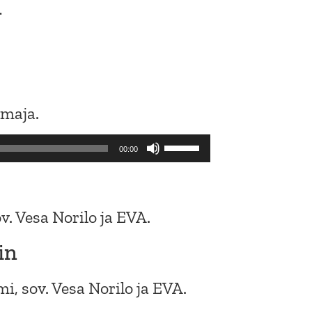
n
rmaja.
Use
00:00
Up/Down
Arrow
keys
v. Vesa Norilo ja EVA.
to
in
increase
or
i, sov. Vesa Norilo ja EVA.
decrease