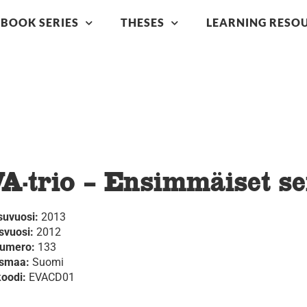
BOOK SERIES
THESES
LEARNING RESO
A-trio – Ensimmäiset se
suvuosi:
2013
svuosi:
2012
numero:
133
ysmaa:
Suomi
koodi:
EVACD01