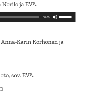
a Norilo ja EVA.
Use
00:00
Up/Down
Arrow
keys
v. Anna-Karin Korhonen ja
to
increase
or
decrease
oto, sov. EVA.
volume.
n