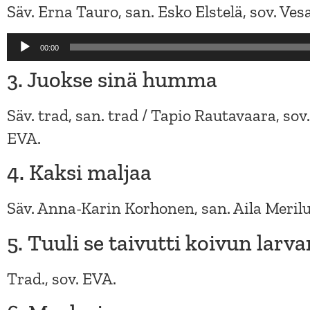
Säv. Erna Tauro, san. Esko Elstelä, sov. Ves
Audio
00:00
Player
3. Juokse sinä humma
Säv. trad, san. trad / Tapio Rautavaara, so
EVA.
4. Kaksi maljaa
Säv. Anna-Karin Korhonen, san. Aila Merilu
5. Tuuli se taivutti koivun larva
Trad., sov. EVA.