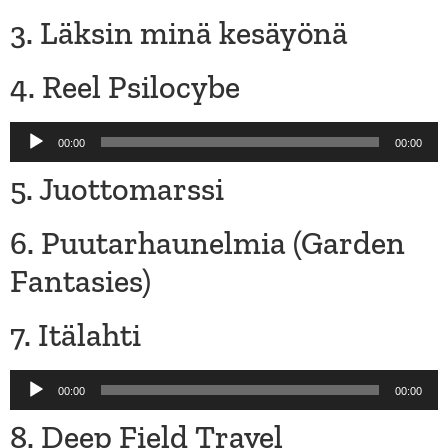
3. Läksin minä kesäyönä
4. Reel Psilocybe
Audio
00:00
00:00
Player
5. Juottomarssi
6. Puutarhaunelmia (Garden
Fantasies)
7. Itälahti
Audio
00:00
00:00
Player
8. Deep Field Travel