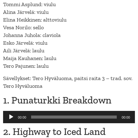
Tommi Asplund: viulu
Alina Järvelä: viulu
Elina Heikkinen: alttoviulu
Vesa Norilo: sello
Johanna Juhola: claviola
Esko Järvelä: viulu
Aili Järvelä: laulu
Maija Kauhanen: laulu
Tero Pajunen: laulu
Sävellykset: Tero Hyväluoma, paitsi raita 3 – trad. sov.
Tero Hyväluoma
1. Punaturkki Breakdown
Audio
00:00
00:00
Player
2. Highway to Iced Land