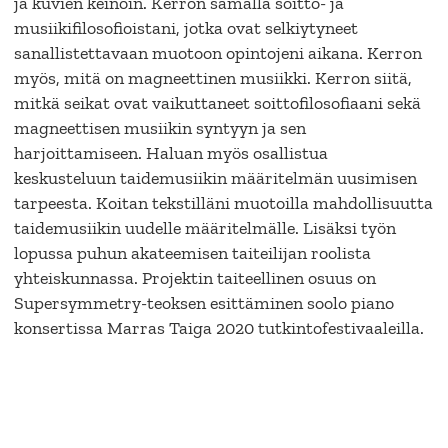
ja kuvien keinoin. Kerron samalla soitto- ja
musiikifilosofioistani, jotka ovat selkiytyneet
sanallistettavaan muotoon opintojeni aikana. Kerron
myös, mitä on magneettinen musiikki. Kerron siitä,
mitkä seikat ovat vaikuttaneet soittofilosofiaani sekä
magneettisen musiikin syntyyn ja sen
harjoittamiseen. Haluan myös osallistua
keskusteluun taidemusiikin määritelmän uusimisen
tarpeesta. Koitan tekstilläni muotoilla mahdollisuutta
taidemusiikin uudelle määritelmälle. Lisäksi työn
lopussa puhun akateemisen taiteilijan roolista
yhteiskunnassa. Projektin taiteellinen osuus on
Supersymmetry-teoksen esittäminen soolo piano
konsertissa Marras Taiga 2020 tutkintofestivaaleilla.