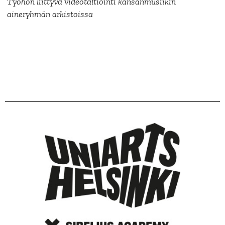
Työhön liittyvä videotaltiointi kansanmusiikin
aineryhmän arkistoissa