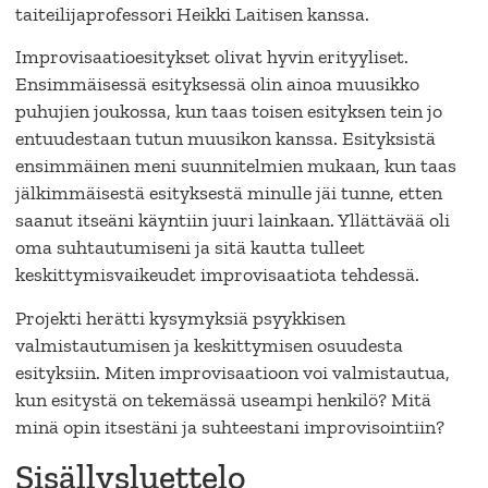
taiteilijaprofessori Heikki Laitisen kanssa.
Improvisaatioesitykset olivat hyvin erityyliset.
Ensimmäisessä esityksessä olin ainoa muusikko
puhujien joukossa, kun taas toisen esityksen tein jo
entuudestaan tutun muusikon kanssa. Esityksistä
ensimmäinen meni suunnitelmien mukaan, kun taas
jälkimmäisestä esityksestä minulle jäi tunne, etten
saanut itseäni käyntiin juuri lainkaan. Yllättävää oli
oma suhtautumiseni ja sitä kautta tulleet
keskittymisvaikeudet improvisaatiota tehdessä.
Projekti herätti kysymyksiä psyykkisen
valmistautumisen ja keskittymisen osuudesta
esityksiin. Miten improvisaatioon voi valmistautua,
kun esitystä on tekemässä useampi henkilö? Mitä
minä opin itsestäni ja suhteestani improvisointiin?
Sisällysluettelo