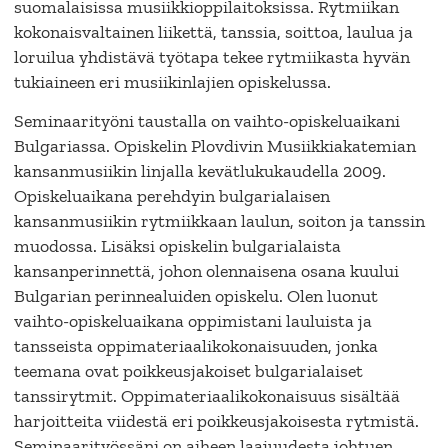
suomalaisissa musiikkioppilaitoksissa. Rytmiikan
kokonaisvaltainen liikettä, tanssia, soittoa, laulua ja
loruilua yhdistävä työtapa tekee rytmiikasta hyvän
tukiaineen eri musiikinlajien opiskelussa.
Seminaarityöni taustalla on vaihto-opiskeluaikani
Bulgariassa. Opiskelin Plovdivin Musiikkiakatemian
kansanmusiikin linjalla kevätlukukaudella 2009.
Opiskeluaikana perehdyin bulgarialaisen
kansanmusiikin rytmiikkaan laulun, soiton ja tanssin
muodossa. Lisäksi opiskelin bulgarialaista
kansanperinnettä, johon olennaisena osana kuului
Bulgarian perinnealuiden opiskelu. Olen luonut
vaihto-opiskeluaikana oppimistani lauluista ja
tansseista oppimateriaalikokonaisuuden, jonka
teemana ovat poikkeusjakoiset bulgarialaiset
tanssirytmit. Oppimateriaalikokonaisuus sisältää
harjoitteita viidestä eri poikkeusjakoisesta rytmistä.
Seminaarityössäni on aiheen laajuudesta johtuen