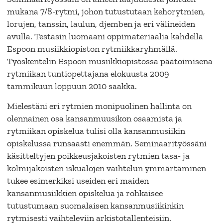
mukana 7/8-rytmi, johon tutustutaan kehorytmien,
lorujen, tanssin, laulun, djemben ja eri välineiden
avulla. Testasin luomaani oppimateriaalia kahdella
Espoon musiikkiopiston rytmiikkaryhmällä.
Työskentelin Espoon musiikkiopistossa päätoimisena
rytmiikan tuntiopettajana elokuusta 2009
tammikuun loppuun 2010 saakka.
Mielestäni eri rytmien monipuolinen hallinta on
olennainen osa kansanmuusikon osaamista ja
rytmiikan opiskelua tulisi olla kansanmusiikin
opiskelussa runsaasti enemmän. Seminaarityössäni
käsitteltyjen poikkeusjakoisten rytmien tasa- ja
kolmijakoisten iskualojen vaihtelun ymmärtäminen
tukee esimerkiksi useiden eri maiden
kansanmusiikkien opiskelua ja rohkaisee
tutustumaan suomalaisen kansanmusiikinkin
rytmisesti vaihteleviin arkistotallenteisiin.